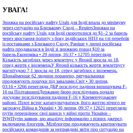
Перейти
УВАГА!
до
контенту
Знижка на російську нафту Urals для Індії впала до мінімуму
через ситуацію на Близькому Сході – ReutersЗнижки на
російську нафту Urals для Індії скоротилися до $1–2 за барель
через зростання попиту з боку індійських НПЗ на тлі перебоїв
із поставками з Близького Сходу. Раніше у липні російська
нафта продавалася в Індії зі знижкою понад $10 за
барель.Економіка • 29 липня, 16:37 • 12705 перегляди
Кількість загиблих через землетрус у Японії зросла до 18,
серед жертв є іноземецьУ Японії кількість жертв землетрусу
магнітудою 7,1 зросла до 18, серед загиблих є іноземець.
Щонайменше 62 людини поранено, рятувальники
продовжують пошуки під завалами.Світ • 30 липня,
03:16 • 3266 перегляди
ДБР розслідує падіння винищувача F-
16 на ПолтавщиніДержавне бюро розслідувань почало
досудове розслідування падіння F-16 у Кременчуцькому
районі. Пілот встиг катапультуватися, його життю нічого не
загрожує.Війна в Україні • 30 липня, 09:37 • 12621 перегляди
путін переоцінює свої шанси у війні проти України –
ISWПутін заявив, що аналізує інформацію з різних джерел,
включаючи блогерів. Мілблогери продовжують критикувати
російських командирів за неправдиві звіти про ситуацію на