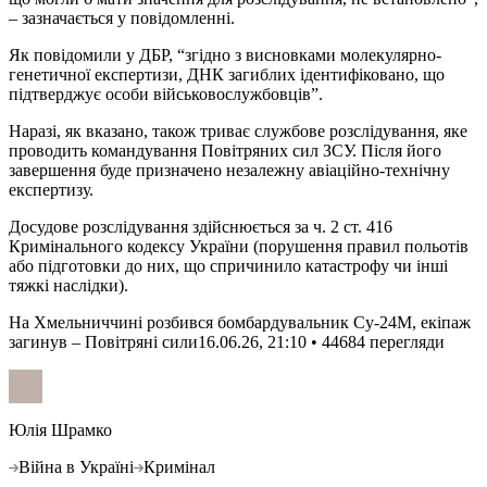
– зазначається у повідомленні.
Як повідомили у ДБР, “згідно з висновками молекулярно-
генетичної експертизи, ДНК загиблих ідентифіковано, що
підтверджує особи військовослужбовців”.
Наразі, як вказано, також триває службове розслідування, яке
проводить командування Повітряних сил ЗСУ. Після його
завершення буде призначено незалежну авіаційно-технічну
експертизу.
Досудове розслідування здійснюється за ч. 2 ст. 416
Кримінального кодексу України (порушення правил польотів
або підготовки до них, що спричинило катастрофу чи інші
тяжкі наслідки).
На Хмельниччині розбився бомбардувальник Су-24М, екіпаж
загинув – Повітряні сили
16.06.26, 21:10 • 44684 перегляди
Юлія Шрамко
Війна в Україні
Кримінал