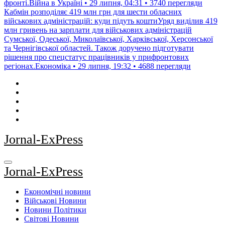
фронті.Війна в Україні • 29 липня, 04:31 • 3740 перегляди
Кабмін розподіляє 419 млн грн для шести обласних
військових адміністрацій: куди підуть коштиУряд виділив 419
млн гривень на зарплати для військових адміністрацій
Сумської, Одеської, Миколаївської, Харківської, Херсонської
та Чернігівської областей. Також доручено підготувати
рішення про спецстатус працівників у прифронтових
регіонах.Економіка • 29 липня, 19:32 • 4688 перегляди
Jornal-ExPress
Jornal-ExPress
Економічні новини
Військові Новини
Новини Політики
Світові Новини