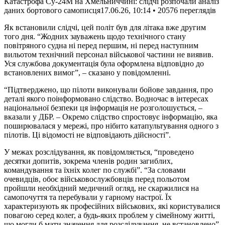
Катастрофа Су-24М на Хмельниччині: слідчі розпочали аналіз
даних бортового самописця
17.06.26, 10:14 • 20576 переглядiв
Як встановили слідчі, цей політ був для літака вже другим
того дня. “Жодних зауважень щодо технічного стану
повітряного судна ні перед першим, ні перед наступним
вильотом технічний персонал військової частини не виявив.
Уся службова документація була оформлена відповідно до
встановлених вимог”, – сказано у повідомленні.
“Підтверджено, що пілоти виконували бойове завдання, про
деталі якого поінформовано слідство. Водночас в інтересах
національної безпеки ця інформація не розголошується, –
вказали у ДБР. – Окремо слідство спростовує інформацію, яка
поширювалася у мережі, про нібито катапультування одного з
пілотів. Ці відомості не відповідають дійсності”.
У межах розслідування, як повідомляється, “проведено
десятки допитів, зокрема членів родин загиблих,
командування та їхніх колег по службі”. “За словами
очевидців, обоє військовослужбовців перед польотом
пройшли необхідний медичний огляд, не скаржилися на
самопочуття та перебували у гарному настрої. Їх
характеризують як професійних військових, які користувалися
повагою серед колег, а будь-яких проблем у сімейному житті,
що могли б мати значення для розслідування, не встановлено”,