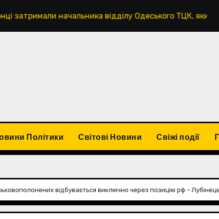
и начальника відділу Одеського ТЦК, який вимагав 500 л
овини Політики
Світові Новини
Свіжі події
ськовополонених відбувається виключно через позицію рф – Лубінец