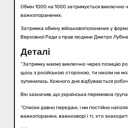
Обмін 1000 на 1000 затримується виключно 
важкопоранених.
Затримка обміну військовополонених у форматі “1000 на 1000” відбувається виключно через позицію росії. Про це заявив Уповноважений
Верховної Ради з прав людини Дмитро Лубіне
Деталі
“Затримку маємо виключно через позицію рос
щось з російською стороною, ти ніколи не м
зупинилась. Кожного дня відбуваються робочі
Він зазначив, що українська перемовна груп
“Списки давно передані, і ми постійно напол
важкопоранені, важкохворі і ті, хто знаходить