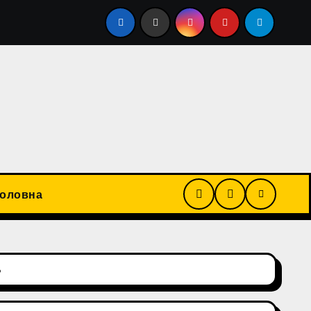
ітрів дизпалива за зняття військовозобов'язаного з розш
Головна
ь