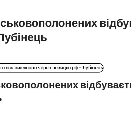
йськовополонених відб
 Лубінець
ьковополонених відбуваєт
ь