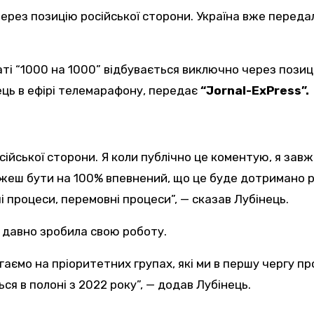
через позицію російської сторони. Україна вже переда
ць в ефірі телемарафону, передає
“Jornal-ExPress”.
ійської сторони. Я коли публічно це коментую, я завж
ожеш бути на 100% впевнений, що це буде дотримано 
 процеси, перемовні процеси”, — сказав Лубінець.
а давно зробила свою роботу.
ягаємо на пріоритетних групах, які ми в першу чергу п
ся в полоні з 2022 року”, — додав Лубінець.