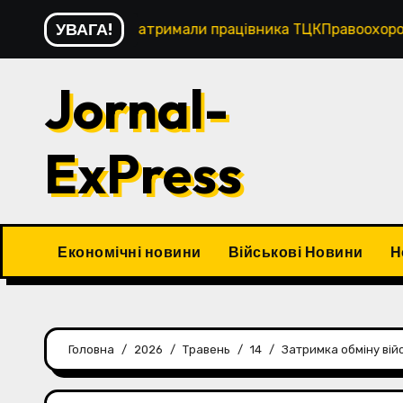
Перейти
УВАГА!
Одещині затримали працівника ТЦКПравоохоронці затримал
до
контенту
Jornal-
ExPress
Економічні новини
Військові Новини
Н
Головна
2026
Травень
14
Затримка обміну вій