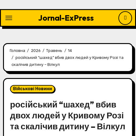
Перейти
до
Jornal-ExPress
контенту
Головна
2026
Травень
14
російський “шахед” вбив двох людей у Кривому Розі та
скалічив дитину – Вілкул
Військові Новини
російський “шахед” вбив
двох людей у Кривому Розі
та скалічив дитину – Вілкул