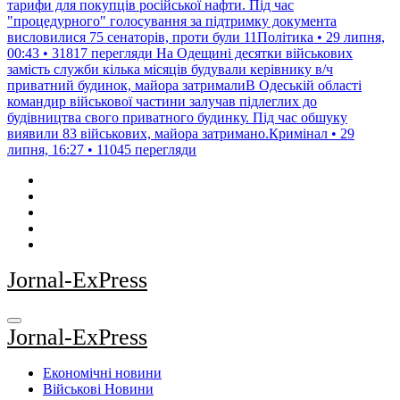
тарифи для покупців російської нафти. Під час
"процедурного" голосування за підтримку документа
висловилися 75 сенаторів, проти були 11Політика • 29 липня,
00:43 • 31817 перегляди
На Одещині десятки військових
замість служби кілька місяців будували керівнику в/ч
приватний будинок, майора затрималиВ Одеській області
командир військової частини залучав підлеглих до
будівництва свого приватного будинку. Під час обшуку
виявили 83 військових, майора затримано.Кримінал • 29
липня, 16:27 • 11045 перегляди
Jornal-ExPress
Jornal-ExPress
Економічні новини
Військові Новини