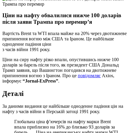
Ціни на нафту обвалилися нижче 100 доларів
після заяви Трампа про перемир’я
Вартість Brent та WTI впала майже на 20% через двотижневе
припинення вогню між США та Іраном. Це найбільше
одноденне падіння ціни
з часів війни 1991 року.
Ціни на сиру нафту різко впали, опустившись нижче 100
доларів за барель після того, як президент США Дональд
Трамп заявив, що Вашингтон погодився на двотижневе
припинення вогню з Іраном. Про це
повідомляє
Axios,
інформує
“Jornal-ExPress”
.
Деталі
За даними видання це найбільше одноденне падіння цін на
нафту з часів війни в Перській затоці 1991 року.
Глобальна ціна ф’ючерсів на нафту марки Brent
впала приблизно на 16% до близько 93 доларів за
барель. … Ціна на американську нафту марки WTI