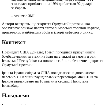
знизилася приблизно на 19% до близько 92 доларів
за барель
– зазначає ЗМІ.
Автори вказують, що закриття Ормузької протоки, яка
обслуговує близько чверті світової морської торгівлі нафтою,
призвело до найбільших збоїв в історії нафтового ринку.
Контекст
Президент США Дональд Трамп погодився призупинити
бомбардування та атаки на Іран на 2 тижні за умови згоди
Ісламської Республіки на повне, негайне та безпечне відкриття
Ормузької протоки.
Іран та Ізраїль слідом за США погодилися на двотижневе
перемир’я. Перший раунд прямих переговорів між США та
Іраном заплановано на 10 квітня в столиці Пакистану
Ісламабаді.
Нагадаємо