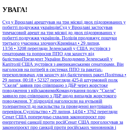
Перейти
УВАГА!
до
контенту
Суд у Вроцлаві арештував на три місяці двох підозрюваних у
побитті подружжя українцівСуд у Вроцлаві застосував
тимчасовий арешт на три місяці до двох підозрюваних у
побитті подружжя українців. Поліція продовжує пошуки
третього учасника злочину.Кримінал • 29 липня,
13:56 • 3208 перегляди
Зеленський у США зустрівся з
сенаторами та попросив ППО для захисту від
балістикиПрезидент України Володимир Зеленський у
Капітолії США зустрівся з американськими сенаторами. Він
наголосив на потребі в системах ППО та ракетах-
перехоплювачах для захисту від балістичних ракет.Політика •
29 липня, 00:18 • 52327 перегляди
425-й штурмовий полк
"Скеля" заявив про співпрацю з ДБР через жорстоке
поводження з військовимиКомандування полку "Скеля"
заявило про співпрацю з ДБР щодо випадків жорстокого
поводження. У підрозділі наголосили на нульовій
толерантності до насильства та проведенні внутрішніх
перевірок.Суспільство • 29 липня, 14:04 • 3762 перегляди
Сенат США попередньо схвалив законопроєкт про
енергетичні санкції проти росіїСенат США проголосував за
законопроєкт про санкції проти російських чиновників і