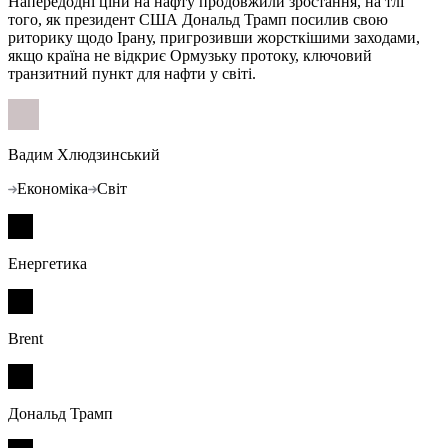
Напередодні ціни на нафту продовжили зростання, на тлі
того, як президент США Дональд Трамп посилив свою
риторику щодо Ірану, пригрозивши жорсткішими заходами,
якщо країна не відкриє Ормузьку протоку, ключовий
транзитний пункт для нафти у світі.
Вадим Хлюдзинський
Економіка
Світ
Енергетика
Brent
Дональд Трамп