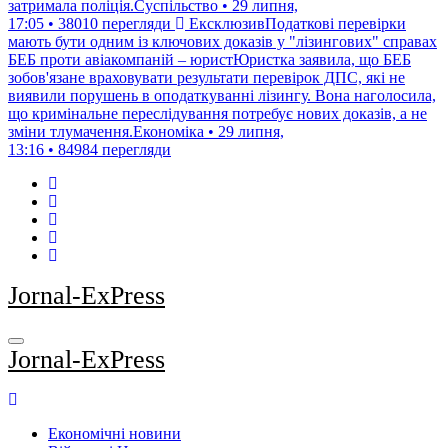
затримала поліція.Суспільство • 29 липня,
17:05 • 38010 перегляди
ЕксклюзивПодаткові перевірки
мають бути одним із ключових доказів у "лізингових" справах
БЕБ проти авіакомпаній – юристЮристка заявила, що БЕБ
зобов'язане враховувати результати перевірок ДПС, які не
виявили порушень в оподаткуванні лізингу. Вона наголосила,
що кримінальне переслідування потребує нових доказів, а не
зміни тлумачення.Економіка • 29 липня,
13:16 • 84984 перегляди
Jornal-ExPress
Jornal-ExPress
Економічні новини