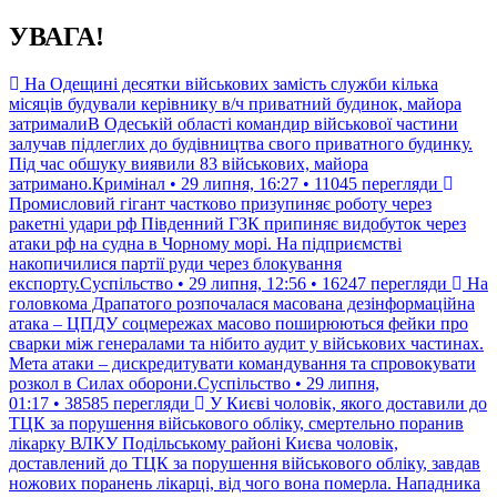
Перейти
УВАГА!
до
контенту
На Одещині десятки військових замість служби кілька
місяців будували керівнику в/ч приватний будинок, майора
затрималиВ Одеській області командир військової частини
залучав підлеглих до будівництва свого приватного будинку.
Під час обшуку виявили 83 військових, майора
затримано.Кримінал • 29 липня, 16:27 • 11045 перегляди
Промисловий гігант частково призупиняє роботу через
ракетні удари рф Південний ГЗК припиняє видобуток через
атаки рф на судна в Чорному морі. На підприємстві
накопичилися партії руди через блокування
експорту.Суспільство • 29 липня, 12:56 • 16247 перегляди
На
головкома Драпатого розпочалася масована дезінформаційна
атака – ЦПДУ соцмережах масово поширюються фейки про
сварки між генералами та нібито аудит у військових частинах.
Мета атаки – дискредитувати командування та спровокувати
розкол в Силах оборони.Суспільство • 29 липня,
01:17 • 38585 перегляди
У Києві чоловік, якого доставили до
ТЦК за порушення військового обліку, смертельно поранив
лікарку ВЛКУ Подільському районі Києва чоловік,
доставлений до ТЦК за порушення військового обліку, завдав
ножових поранень лікарці, від чого вона померла. Нападника