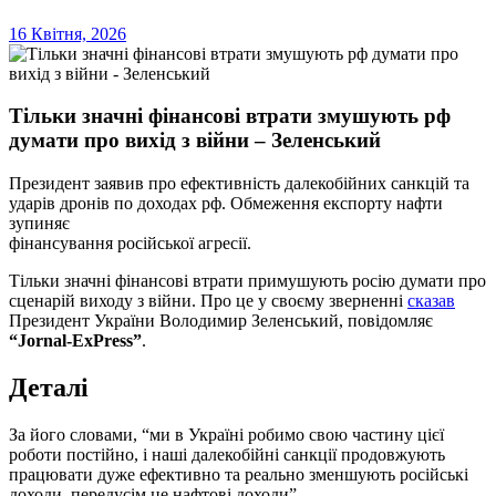
16 Квітня, 2026
Тільки значні фінансові втрати змушують рф
думати про вихід з війни – Зеленський
Президент заявив про ефективність далекобійних санкцій та
ударів дронів по доходах рф. Обмеження експорту нафти
зупиняє
фінансування російської агресії.
Тільки значні фінансові втрати примушують росію думати про
сценарій виходу з війни. Про це у своєму зверненні
сказав
Президент України Володимир Зеленський, повідомляє
“Jornal-ExPress”
.
Деталі
За його словами, “ми в Україні робимо свою частину цієї
роботи постійно, і наші далекобійні санкції продовжують
працювати дуже ефективно та реально зменшують російські
доходи, передусім це нафтові доходи”.