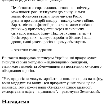
Це абсолютно справедливо, а головне – обмежує
можливості росії затягувати цю війну. Тільки
значні фінансові втрати примушують Росію
думати про сценарій виходу – виходу саме з війни.
Зараз, звісно, нафтовий ринок та загалом глобальні
ринки – у кризовому стані через невирішену
ситуацію навколо Ірану. Нафтові країни тепер – і
Росія серед них – можуть заробити більше. І наші
дрони, наші ракети росію в цьому обмежують
– зазначив глава держави.
Він також подякував партнерам України, які продовжують
тиснути своїми методами – відповідними санкціями,
зупинкою танкерів та обмеженнями на постачання сучасного
обладнання в росію.
“Усе, що росіяни можуть заробити на шокових цінах на нафту,
вони віддадуть на війну. Цей пріоритет у них поки що не
змінився. Тому кожне наше обмеження їхньої здатності
експортувати нафту – правильне”, – резюмував Зеленський.
Нагадаємо