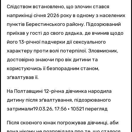
Слідством встановлено, що злочин стався
наприкінці січня 2026 року в одному з населених
пунктів Берестинського району. Підозрюваний
приїхав у гості до свого дядька, де вчинив щодо
його 13-річної падчерки дії сексуального
характеру проти волі потерпілої. Зловмисник,
достовірно знаючи про вік дитини та
користуючись її безпорадним станом,
зґвалтував її.
На Полтавщині 12-річна дівчинка народила
дитину після зґвалтування, підозрюваного
затримали
19.03.26, 17:56 • 10521 перегляд
Після скоєного юнак погрожував дівчинці, аби
вона нікому не розповідала про те, що сталося.