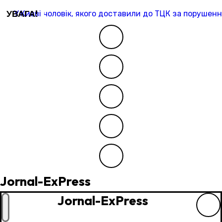
Перейти
УВАГА!
У Києві чоловік, якого доставили до ТЦК за порушенн
до
контенту
Jornal-ExPress
Jornal-ExPress