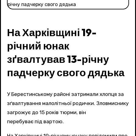
На Харківщині 19-
річний юнак
зґвалтував 13-річну
падчерку свого дядька
У Берестинському районі затримали хлопця за
зґвалтування малолітньої родички. Зловмиснику
загрожує до 15 років тюрми, він
перебуває під вартою.
На Харківщині 19-річному юнаку повідомили про