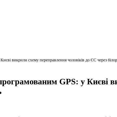
у Києві викрили схему переправлення чоловіків до ЄС через біло
запрограмованим GPS: у Києві 
ь