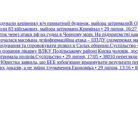
будували керівнику в/ч приватний будинок, майора затрималиВ Од
или 83 військових, майора затримано.Кримінал • 29 липня, 16:27 
ок через атаки рф на судна в Чорному морі. На підприємстві нак
почалася масована дезінформаційна атака – ЦПДУ соцмережах м
андування та спровокувати розкол в Силах оборони.Суспільство •
о поранив лікарку ВЛКУ Подільському районі Києва чоловік, дос
тримала поліція.Суспільство • 29 липня, 17:05 • 38010 перегляди
тЮристка заявила, що БЕБ зобов'язане враховувати результати пе
 доказів, а не зміни тлумачення.Економіка • 29 липня, 13:16 • 