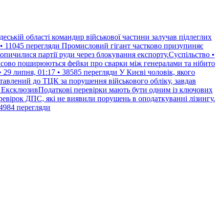
еській області командир військової частини залучав підлеглих
• 11045 перегляди
Промисловий гігант частково призупиняє
опичилися партії руди через блокування експорту.Суспільство •
асово поширюються фейки про сварки між генералами та нібито
 29 липня, 01:17 • 38585 перегляди
У Києві чоловік, якого
тавлений до ТЦК за порушення військового обліку, завдав
ЕксклюзивПодаткові перевірки мають бути одним із ключових
ревірок ДПС, які не виявили порушень в оподаткуванні лізингу.
84984 перегляди