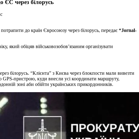
о ЄС через білорусь
ас
 потрапити до країн Євросоюзу через білорусь, передає
“Jornal-
рез білорусь. “Клієнта” з Києва через блокпости мали вивезти
го GPS-пристрою, куди внесли усі координати маршруту,
рдонній зоні аби обійти українських прикордонників.