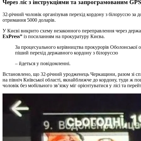
Через ліс з інструкціями та запрограмованим GPS
32-річний чоловік організував перехід кордону з білоруссю за
отримання 5000 доларів.
У Києві викрито схему незаконного переправлення через держа
ExPress”
із посиланням на прокуратуру Києва.
За процесуального керівництва прокурорів Оболонської окружної прокуратури міста Києва повідомлено про підозру чоловіку, який обіцяв військовозобов’язаним організувати
піший перехід державного кордону з білоруссю
– йдеться у повідомленні.
Встановлено, що 32-річний уродженець Черкащини, разом зі сп
на північ Київської області, якнайближче до кордону, туди ж 
чоловік без мобільного зв’язку міг орієнтуватися у лісі та пе