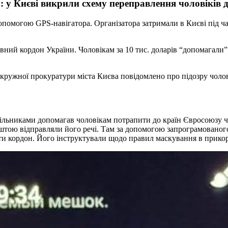
: у Києві викрили схему переправлення чоловіків д
 допомогою GPS-навігатора. Організатора затримали в Києві під ч
вний кордон України. Чоловікам за 10 тис. доларів “допомагали”
ільниками допомагав чоловікам потрапити до країн Євросоюзу че
поштою відправляли його речі. Там за допомогою запрограмовано
рейти кордон. Його інструктували щодо правил маскування в прико