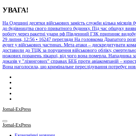
Перейти
УВАГА!
до
контенту
На Одещині десятки військових замість служби кілька місяців 
до будівництва свого приватного будинку. Під час обшуку вияв
роботу через ракетні удари рф Південний ГЗК припиняє видобут
29 липня, 12:56 • 16247 перегляди
На головкома Драпатого роз
аудит у військових частинах. Мета атаки – дискредитувати ком
доставили до ТЦК за порушення військового обліку, смертельн
ножових поранень лікарці, від чого вона померла. Нападника за
доказів у "лізингових" справах БЕБ проти авіакомпаній – юрис
Вона наголосила, що кримінальне переслідування потребує нових
Jornal-ExPress
Jornal-ExPress
Економічні новини