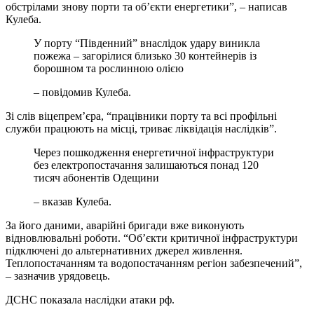
обстрілами знову порти та об’єкти енергетики”, – написав
Кулеба.
У порту “Південний” внаслідок удару виникла
пожежа – загорілися близько 30 контейнерів із
борошном та рослинною олією
– повідомив Кулеба.
Зі слів віцепрем’єра, “працівники порту та всі профільні
служби працюють на місці, триває ліквідація наслідків”.
Через пошкодження енергетичної інфраструктури
без електропостачання залишаються понад 120
тисяч абонентів Одещини
– вказав Кулеба.
За його даними, аварійні бригади вже виконують
відновлювальні роботи. “Об’єкти критичної інфраструктури
підключені до альтернативних джерел живлення.
Теплопостачанням та водопостачанням регіон забезпечений”,
– зазначив урядовець.
ДСНС показала наслідки атаки рф.