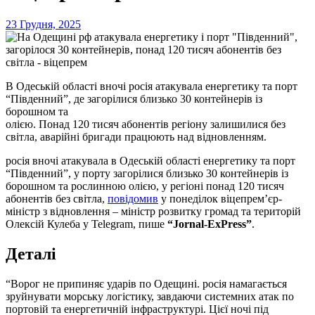
23 Грудня, 2025
В Одеській області вночі росія атакувала енергетику та порт
“Південний”, де загорілися близько 30 контейнерів із
борошном та
олією. Понад 120 тисяч абонентів регіону залишилися без
світла, аварійні бригади працюють над відновленням.
росія вночі атакувала в Одеській області енергетику та порт
“Південний”, у порту загорілися близько 30 контейнерів із
борошном та рослинною олією, у регіоні понад 120 тисяч
абонентів без світла,
повідомив
у понеділок віцепрем’єр-
міністр з відновлення – міністр розвитку громад та територій
Олексій Кулеба у Telegram, пише
“Jornal-ExPress”
.
Деталі
“Ворог не припиняє ударів по Одещині. росія намагається
зруйнувати морську логістику, завдаючи системних атак по
портовій та енергетичній інфраструктурі. Цієї ночі під