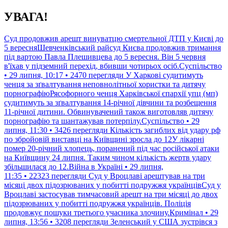
Перейти
УВАГА!
до
контенту
Суд продовжив арешт винуватцю смертельної ДТП у Києві до
5 вересняШевченківський райсуд Києва продовжив тримання
під вартою Павла Плешивцева до 5 вересня. Він 5 червня
в'їхав у підземний перехід, вбивши чотирьох осіб.Суспільство
• 29 липня, 10:17 • 2470 перегляди
У Харкові судитимуть
ченця за зґвалтування неповнолітньої хористки та дитячу
порнографіюРясофорного ченця Харківської єпархії упц (мп)
судитимуть за зґвалтування 14-річної дівчини та розбещення
11-річної дитини. Обвинувачений також виготовляв дитячу
порнографію та шантажував потерпілу.Суспільство • 29
липня, 11:30 • 3426 перегляди
Кількість загиблих від удару рф
по збройовій виставці на Київщині зросла до 12У лікарні
помер 20-річний хлопець, поранений під час російської атаки
на Київщину 24 липня. Таким чином кількість жертв удару
збільшилася до 12.Війна в Україні • 29 липня,
11:35 • 22323 перегляди
Суд у Вроцлаві арештував на три
місяці двох підозрюваних у побитті подружжя українцівСуд у
Вроцлаві застосував тимчасовий арешт на три місяці до двох
підозрюваних у побитті подружжя українців. Поліція
продовжує пошуки третього учасника злочину.Кримінал • 29
липня, 13:56 • 3208 перегляди
Зеленський у США зустрівся з