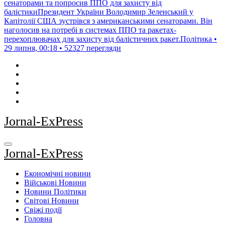
сенаторами та попросив ППО для захисту від
балістикиПрезидент України Володимир Зеленський у
Капітолії США зустрівся з американськими сенаторами. Він
наголосив на потребі в системах ППО та ракетах-
перехоплювачах для захисту від балістичних ракет.Політика •
29 липня, 00:18 • 52327 перегляди
Jornal-ExPress
Jornal-ExPress
Економічні новини
Військові Новини
Новини Політики
Світові Новини
Свіжі події
Головна