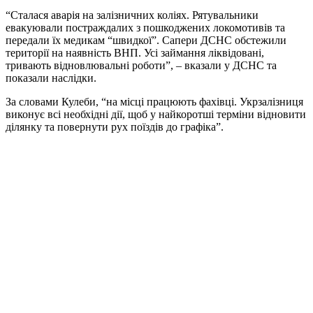
“Сталася аварія на залізничних коліях. Рятувальники
евакуювали постраждалих з пошкоджених локомотивів та
передали їх медикам “швидкої”. Сапери ДСНС обстежили
території на наявність ВНП. Усі займання ліквідовані,
тривають відновлювальні роботи”, – вказали у ДСНС та
показали наслідки.
За словами Кулеби, “на місці працюють фахівці. Укрзалізниця
виконує всі необхідні дії, щоб у найкоротші терміни відновити
ділянку та повернути рух поїздів до графіка”.