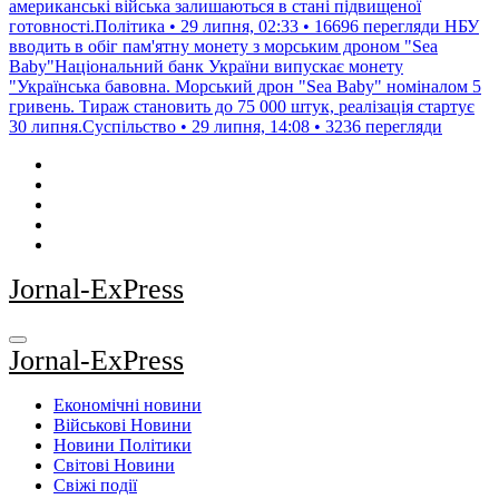
американські війська залишаються в стані підвищеної
готовності.Політика • 29 липня, 02:33 • 16696 перегляди
НБУ
вводить в обіг пам'ятну монету з морським дроном "Sea
Baby"Національний банк України випускає монету
"Українська бавовна. Морський дрон "Sea Baby" номіналом 5
гривень. Тираж становить до 75 000 штук, реалізація стартує
30 липня.Суспільство • 29 липня, 14:08 • 3236 перегляди
Jornal-ExPress
Jornal-ExPress
Економічні новини
Військові Новини
Новини Політики
Світові Новини
Свіжі події