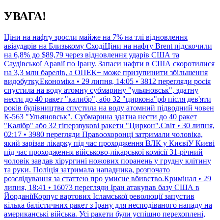
Перейти
УВАГА!
до
контенту
Ціни на нафту зросли майже на 7% на тлі відновлення
авіаударів на Близькому СходіЦіни на нафту Brent підскочили
на 6,8% до $89,79 через відновлення ударів США та
Саудівської Аравії по Ірану. Запаси нафти в США скоротилися
на 3,3 млн барелів, а ОПЕК+ може призупинити збільшення
видобутку.Економіка • 29 липня, 14:05 • 3812 перегляди
росія
спустила на воду атомну субмарину "ульяновськ", здатну
нести до 40 ракет "калибр", або 32 "циркона"рф після дев'яти
років будівництва спустила на воду атомний підводний човен
К-563 "Ульяновськ". Субмарина здатна нести до 40 ракет
"Калібр" або 32 гіперзвукові ракети "Циркон".Світ • 30 липня,
02:17 • 3980 перегляди
Правоохоронці затримали чоловіка,
який зарізав лікарку під час проходження ВЛК у КиєвіУ Києві
під час проходження військово-лікарської комісії 31-річний
чоловік завдав хірургині ножових поранень у грудну клітину
та руки. Поліція затримала нападника, розпочато
розслідування за статтею про умисне вбивство.Кримінал • 29
липня, 18:41 • 16073 перегляди
Іран атакував базу США в
ЙорданіїКорпус вартових Ісламської революції запустив
кілька балістичних ракет з Ірану для несподіваного нападу на
американські війська. Усі ракети були успішно перехоплені,