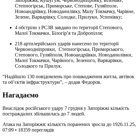
Запоріжжя, Кушугум, Червонодніпровку, Біленьке,
Степногірськ, Приморське, Степове, Гуляйполе,
Новоандріївку, Новоданилівку, Малу Токмачку, Чарівне,
Зелене, Варварівку, Солодке, Прилуки, Успенівку;
4 обстріли з РСЗВ завдано по території Степового,
Малої Токмачки, Білогір’я та Добропілля;
218 артилерійських ударів нанесено по території
Червонодніпровки, Степногірська, Приморського,
Степового, Гуляйполя, Новоандріївки, Новоданилівки,
Малої Токмачки, Чарівного, Зеленого, Варварівки,
Солодкого та Прилук.
“Надійшло 130 повідомлень про пошкодження житла, автівок
та об’єктів інфраструктури”, – додав Федоров.
Нагадаємо
Внаслідок російського удару 7 грудня у Запоріжжі кількість
постраждалих збільшилась до 7 людей.
Атака на Запоріжжя: кількість поранених зросла до 19
26.11.25,
07:09 • 18359 переглядiв