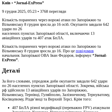
Київ
•
“Jornal-ExPress”
9 грудня 2025, 05:23
•
3768
перегляди
Кількість поранених через ворожі атаки по Запоріжжю та
Вільнянську 8 грудня зросла до 16 осіб. Окупанти завдали 642
удари по 26
населених пунктах Запорізької області, включаючи 13
авіаційних ударів та 407 атак БпЛА.
Кількість поранених через ворожі атаки по Запоріжжю та
Вільнянську 8 грудня зросла до 16. Про це
повідомив
начальник Запорізької ОВА Іван Федоров, інформує
“Jornal-
ExPress”
.
Деталі
За його словами, упродовж доби окупанти завдали 642 удари
по 26 населених пунктах Запорізької області. Зокрема, війська
рф здійснили 13 авіаційних ударів по Запоріжжю,
Вільнянську, Тернівці, Гуляйполю, Залізничному, Тернуватому,
Косівцевому, Різдв’янці та Верхній Терсі. Крім того:
407 БпЛА різної модифікації (переважно FPV) атакували