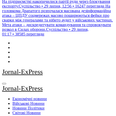
На підприємстві накопичилися партії руди через блокування
експорту.Суспільство • 29 липня, 12:56 • 16247 перегляди
На
головкома Драпатого розпочалася масована дезінформаційна
атака – ЦПДУ соцмережах масово поширюються фейки про
сварки між генералами та нібито аудит у військових частинах.
Мета атаки – дискредитувати командування та спровокувати
розкол в Силах оборони.Суспільство • 29 липня,
01:17 • 38585 перегляди
Jornal-ExPress
Jornal-ExPress
Економічні новини
Військові Новини
Новини Політики
Світові Новини