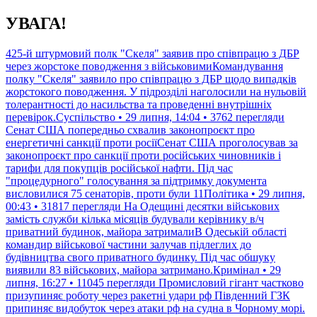
Перейти
УВАГА!
до
контенту
425-й штурмовий полк "Скеля" заявив про співпрацю з ДБР
через жорстоке поводження з військовимиКомандування
полку "Скеля" заявило про співпрацю з ДБР щодо випадків
жорстокого поводження. У підрозділі наголосили на нульовій
толерантності до насильства та проведенні внутрішніх
перевірок.Суспільство • 29 липня, 14:04 • 3762 перегляди
Сенат США попередньо схвалив законопроєкт про
енергетичні санкції проти росіїСенат США проголосував за
законопроєкт про санкції проти російських чиновників і
тарифи для покупців російської нафти. Під час
"процедурного" голосування за підтримку документа
висловилися 75 сенаторів, проти були 11Політика • 29 липня,
00:43 • 31817 перегляди
На Одещині десятки військових
замість служби кілька місяців будували керівнику в/ч
приватний будинок, майора затрималиВ Одеській області
командир військової частини залучав підлеглих до
будівництва свого приватного будинку. Під час обшуку
виявили 83 військових, майора затримано.Кримінал • 29
липня, 16:27 • 11045 перегляди
Промисловий гігант частково
призупиняє роботу через ракетні удари рф Південний ГЗК
припиняє видобуток через атаки рф на судна в Чорному морі.