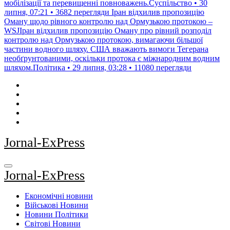
мобілізації та перевищенні повноважень.Суспільство • 30
липня, 07:21 • 3682 перегляди
Іран відхилив пропозицію
Оману щодо рівного контролю над Ормузькою протокою –
WSJІран відхилив пропозицію Оману про рівний розподіл
контролю над Ормузькою протокою, вимагаючи більшої
частини водного шляху. США вважають вимоги Тегерана
необґрунтованими, оскільки протока є міжнародним водним
шляхом.Політика • 29 липня, 03:28 • 11080 перегляди
Jornal-ExPress
Jornal-ExPress
Економічні новини
Військові Новини
Новини Політики
Світові Новини