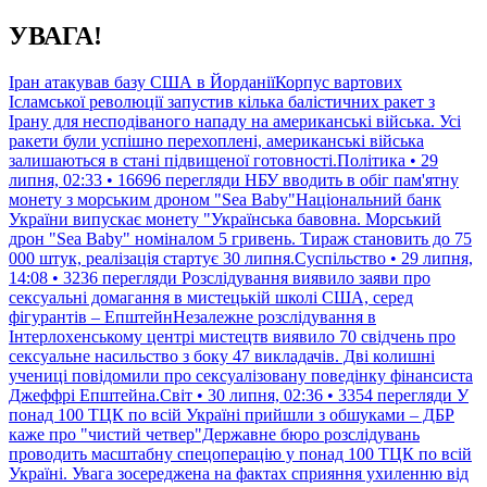
Перейти
УВАГА!
до
контенту
Іран атакував базу США в ЙорданіїКорпус вартових
Ісламської революції запустив кілька балістичних ракет з
Ірану для несподіваного нападу на американські війська. Усі
ракети були успішно перехоплені, американські війська
залишаються в стані підвищеної готовності.Політика • 29
липня, 02:33 • 16696 перегляди
НБУ вводить в обіг пам'ятну
монету з морським дроном "Sea Baby"Національний банк
України випускає монету "Українська бавовна. Морський
дрон "Sea Baby" номіналом 5 гривень. Тираж становить до 75
000 штук, реалізація стартує 30 липня.Суспільство • 29 липня,
14:08 • 3236 перегляди
Розслідування виявило заяви про
сексуальні домагання в мистецькій школі США, серед
фігурантів – ЕпштейнНезалежне розслідування в
Інтерлохенському центрі мистецтв виявило 70 свідчень про
сексуальне насильство з боку 47 викладачів. Дві колишні
учениці повідомили про сексуалізовану поведінку фінансиста
Джеффрі Епштейна.Світ • 30 липня, 02:36 • 3354 перегляди
У
понад 100 ТЦК по всій Україні прийшли з обшуками – ДБР
каже про "чистий четвер"Державне бюро розслідувань
проводить масштабну спецоперацію у понад 100 ТЦК по всій
Україні. Увага зосереджена на фактах сприяння ухиленню від