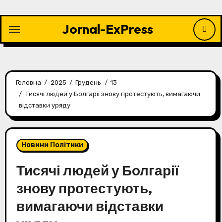
Перейти
до
Jornal-ExPress
контенту
Головна
2025
Грудень
13
Тисячі людей у Болгарії знову протестують, вимагаючи
відставки уряду
Новини Політики
Тисячі людей у Болгарії
знову протестують,
вимагаючи відставки