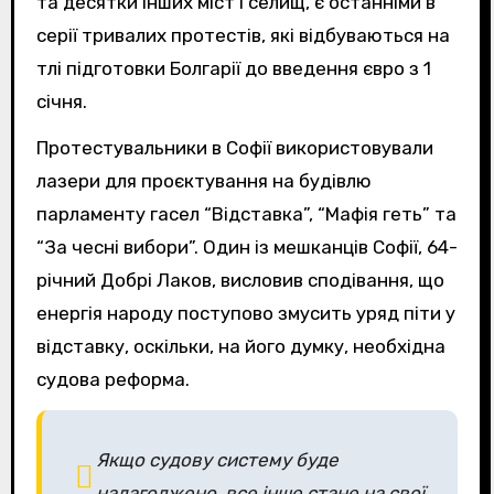
та десятки інших міст і селищ, є останніми в
серії тривалих протестів, які відбуваються на
тлі підготовки Болгарії до введення євро з 1
січня.
Протестувальники в Софії використовували
лазери для проєктування на будівлю
парламенту гасел “Відставка”, “Мафія геть” та
“За чесні вибори”. Один із мешканців Софії, 64-
річний Добрі Лаков, висловив сподівання, що
енергія народу поступово змусить уряд піти у
відставку, оскільки, на його думку, необхідна
судова реформа.
Якщо судову систему буде
налагоджено, все інше стане на свої