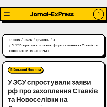
Перейти
до
Jornal-ExPress
контенту
Головна
2025
Грудень
4
У ЗСУ спростували заяви рф про захоплення Ставків та
Новоселівки на Донеччині
Військові Новини
У ЗСУ спростували заяви
рф про захоплення Ставків
та Новоселівки на