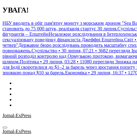
Перейти
УВАГА!
до
контенту
НБУ вводить в обіг пам'ятну монету з морським дроном "Sea B
становить до 75 000 штук, реалізація стартує 30 липня.Суспільс
фігурантів – ЕпштейнНезалежне розслідування в Інтерлохенсько
сексуалізовану поведінку фінансиста Джеффрі Епштейна.Світ • 
четвер"Державне бюро розслідувань проводить масштабну спецо
повноважень.Суспільство • 30 липня, 07:21 • 3682 перегляди
Ір
рівний розподіл контролю над Ормузькою протокою, вимагаюч
шляхом.Політика • 29 липня, 03:28 • 11080 перегляди
Знижка на
для Індії скоротилися до $1–2 за барель через зростання попиту 
знижкою понад $10 за барель.Економіка • 29 липня, 16:37 • 127
Jornal-ExPress
Jornal-ExPress