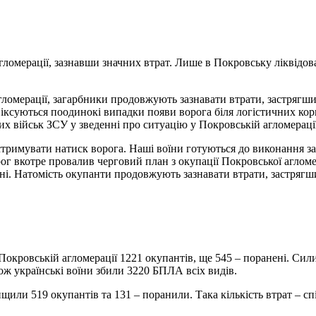
агломерації, зазнавши значних втрат. Лише в Покровську ліквідов
іксуються поодинокі випадки появи ворога біля логістичних корид
х військ ЗСУ у зведенні про ситуацію у Покровській агломераці
г вкотре провалив черговий план з окупації Покровської агломе
ні. Натомість окупанти продовжують зазнавати втрати, застрягш
и в Покровській агломерації 1221 окупантів, ще 545 – поранені. 
ж українські воїни збили 3220 БПЛА всіх видів.
или 519 окупантів та 131 – поранили. Така кількість втрат – спі