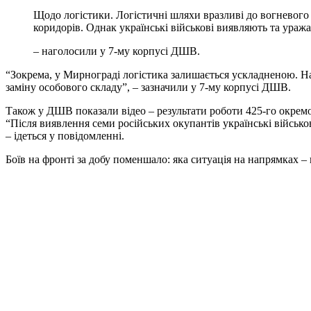
Щодо логістики. Логістичні шляхи вразливі до вогневого впливу противника, що ускладнює забезпечення та маневр. Фіксуються поодинокі випадки появи ворога біля логістичних
коридорів. Однак українські військові виявляють та ураж
– наголосили у 7-му корпусі ДШВ.
“Зокрема, у Мирнограді логістика залишається ускладненою. Наш
заміну особового складу”, – зазначили у 7-му корпусі ДШВ.
Також у ДШВ показали відео – результати роботи 425-го окремо
“Після виявлення семи російських окупантів українські військо
– ідеться у повідомленні.
Боїв на фронті за добу поменшало: яка ситуація на напрямках –