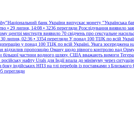
aby"Національний банк України випускає монету "Українська ба
тво • 29 липня, 14:08 • 3236 перегляди
Розслідування виявило зая
му центрі мистецтв виявило 70 свідчень про сексуальне насильс
30 липня, 02:36 • 3354 перегляди
У понад 100 ТЦК по всій Укра
перацію у понад 100 ТЦК по всій Україні. Увага зосереджена на
ан відхилив пропозицію Оману щодо рівного контролю над Орм
и більшої частини водного шляху. США вважають вимоги Тегера
 російську нафту Urals для Індії впала до мінімуму через ситуаці
з боку індійських НПЗ на тлі перебоїв із поставками з Близького С
05 перегляди