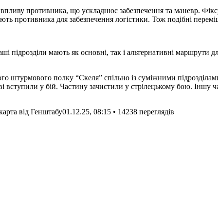
ають противника для забезпечення логістики. Тож подібні перемі
і підрозділи мають як основні, так і альтернативні маршрути дл
го штурмового полку “Скеля” спільно із суміжними підрозділами
ві вступили у бій. Частину зачистили у стрілецькому бою. Іншу ч
 карта від Генштабу
01.12.25, 08:15 • 14238 переглядiв