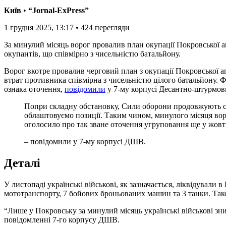
Київ
•
“Jornal-ExPress”
1 грудня 2025, 13:17
•
424
перегляди
За минулий місяць ворог провалив план окупації Покровської 
окупантів, що співмірно з чисельністю батальйону.
Ворог вкотре провалив черговий план з окупації Покровської агломерації, загарбники продовжують зазнавати втрати, застрягши у міських боях – лише у Покровську минулого місяця кількість
втрат противника співмірна з чисельністю цілого батальйону. Ф
ознака оточення,
повідомили
у 7-му корпусі Десантно-штурмови
Попри складну обстановку, Сили оборони продовжують стримувати натиск ворога. Наші воїни готуються до виконання завдань у зимовий період. Укріплюємо та належно
облаштовуємо позиції. Таким чином, минулого місяця воро
оголосило про так зване оточення угруповання ще у жовт
– повідомили у 7-му корпусі ДШВ.
Деталі
У листопаді українські військові, як зазначається, ліквідувал
мототранспорту, 7 бойових броньованих машин та 3 танки. Тако
“Лише у Покровську за минулий місяць українські військові знищ
повідомленні 7-го корпусу ДШВ.