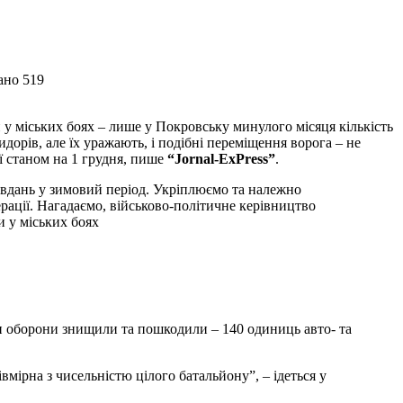
ано 519
орів, але їх уражають, і подібні переміщення ворога – не
ї станом на 1 грудня, пише
“Jornal-ExPress”
.
рації. Нагадаємо, військово-політичне керівництво
и у міських боях
Сили оборони знищили та пошкодили – 140 одиниць авто- та
вмірна з чисельністю цілого батальйону”, – ідеться у