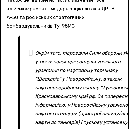
здійснює ремонт і модернізацію літаків ДРЛВ
А-50 та російських стратегічних
бомбардувальників Ту-95МС.
Окрім того, підрозділи Сили оборони Ук
у тісній взаємодії завдали успішного
ураження по нафтовому терміналу
“Шесхаріс” у Новоросійську, а також
нафтопереробному заводу “Туапсинськ
Краснодарському краї рф. За попередн
інформацією, у Новоросійську уражено
нафтові стендери (пристрої наливу/зл
нафти до танкерів) і пускову установку 