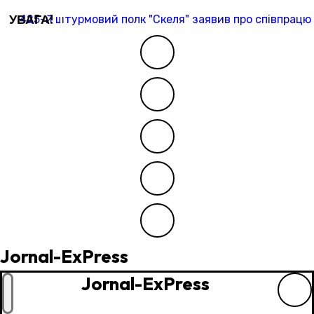
Перейти
УВАГА!
425-й штурмовий полк "Скеля" заявив про співпрацю 
до
контенту
Jornal-ExPress
Jornal-ExPress