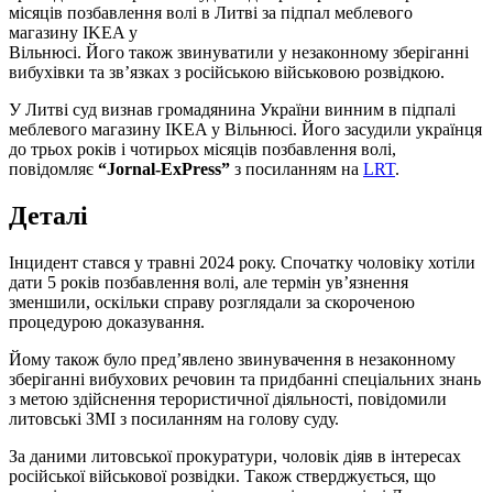
місяців позбавлення волі в Литві за підпал меблевого
магазину IKEA у
Вільнюсі. Його також звинуватили у незаконному зберіганні
вибухівки та зв’язках з російською військовою розвідкою.
У Литві суд визнав громадянина України винним в підпалі
меблевого магазину IKEA у Вільнюсі. Його засудили українця
до трьох років і чотирьох місяців позбавлення волі,
повідомляє
“Jornal-ExPress”
з посиланням на
LRT
.
Деталі
Інцидент стався у травні 2024 року. Спочатку чоловіку хотіли
дати 5 років позбавлення волі, але термін ув’язнення
зменшили, оскільки справу розглядали за скороченою
процедурою доказування.
Йому також було пред’явлено звинувачення в незаконному
зберіганні вибухових речовин та придбанні спеціальних знань
з метою здійснення терористичної діяльності, повідомили
литовські ЗМІ з посиланням на голову суду.
За даними литовської прокуратури, чоловік діяв в інтересах
російської військової розвідки. Також стверджується, що