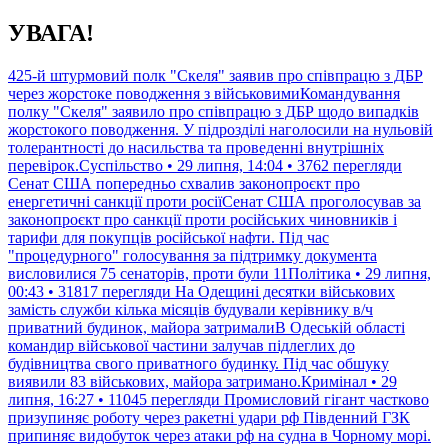
Перейти
УВАГА!
до
контенту
425-й штурмовий полк "Скеля" заявив про співпрацю з ДБР
через жорстоке поводження з військовимиКомандування
полку "Скеля" заявило про співпрацю з ДБР щодо випадків
жорстокого поводження. У підрозділі наголосили на нульовій
толерантності до насильства та проведенні внутрішніх
перевірок.Суспільство • 29 липня, 14:04 • 3762 перегляди
Сенат США попередньо схвалив законопроєкт про
енергетичні санкції проти росіїСенат США проголосував за
законопроєкт про санкції проти російських чиновників і
тарифи для покупців російської нафти. Під час
"процедурного" голосування за підтримку документа
висловилися 75 сенаторів, проти були 11Політика • 29 липня,
00:43 • 31817 перегляди
На Одещині десятки військових
замість служби кілька місяців будували керівнику в/ч
приватний будинок, майора затрималиВ Одеській області
командир військової частини залучав підлеглих до
будівництва свого приватного будинку. Під час обшуку
виявили 83 військових, майора затримано.Кримінал • 29
липня, 16:27 • 11045 перегляди
Промисловий гігант частково
призупиняє роботу через ракетні удари рф Південний ГЗК
припиняє видобуток через атаки рф на судна в Чорному морі.