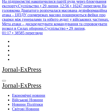
На підприємстві накопичилися партії руди через блокування
експорту.Суспільство • 29 липня, 12:56 • 16247 перегляди
На
головкома Драпатого розпочалася масована дезінформаційна
атака – ЦПДУ соцмережах масово поширюються фейки про
сварки між генералами та нібито аудит у військових частинах.
Мета атаки – дискредитувати командування та спровокувати
розкол в Силах оборони.Суспільство • 29 липня,
01:17 • 38585 перегляди
Jornal-ExPress
Jornal-ExPress
Економічні новини
Військові Новини
Новини Політики
Світові Новини