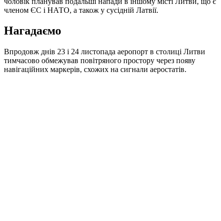
чоловік планував подальші напади в іншому місті Литви, що є
членом ЄС і НАТО, а також у сусідній Латвії.
Нагадаємо
Впродовж днів 23 і 24 листопада аеропорт в столиці Литви
тимчасово обмежував повітряного простору через появу
навігаційних маркерів, схожих на сигнали аеростатів.