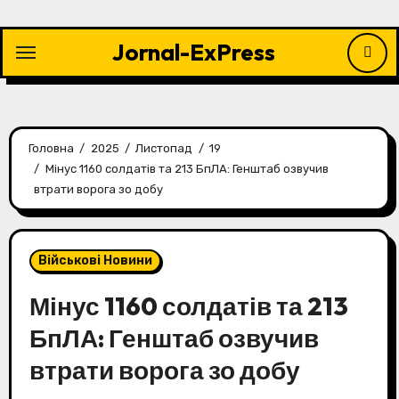
Перейти
до
Jornal-ExPress
контенту
Головна
2025
Листопад
19
Мінус 1160 солдатів та 213 БпЛА: Генштаб озвучив
втрати ворога зо добу
Військові Новини
Мінус 1160 солдатів та 213
БпЛА: Генштаб озвучив
втрати ворога зо добу