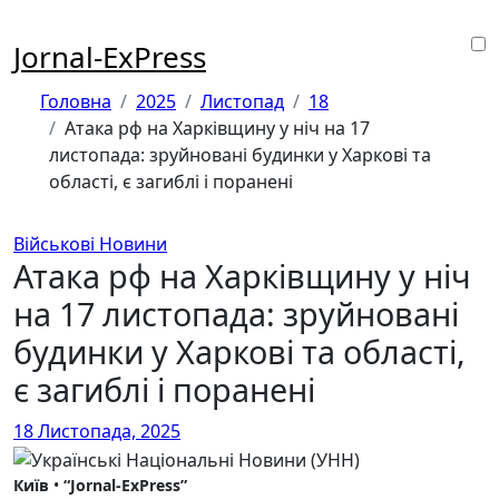
Перейти
до
Jornal-ExPress
контенту
Головна
2025
Листопад
18
Атака рф на Харківщину у ніч на 17
листопада: зруйновані будинки у Харкові та
області, є загиблі і поранені
Військові Новини
Атака рф на Харківщину у ніч
на 17 листопада: зруйновані
будинки у Харкові та області,
є загиблі і поранені
18 Листопада, 2025
Київ
•
“Jornal-ExPress”