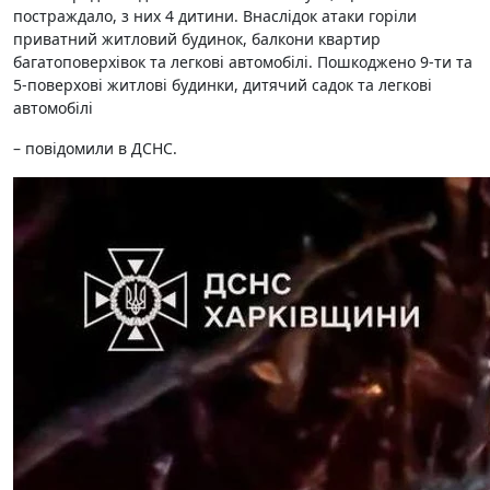
постраждало, з них 4 дитини. Внаслідок атаки горіли
приватний житловий будинок, балкони квартир
багатоповерхівок та легкові автомобілі. Пошкоджено 9-ти та
5-поверхові житлові будинки, дитячий садок та легкові
автомобілі
– повідомили в ДСНС.