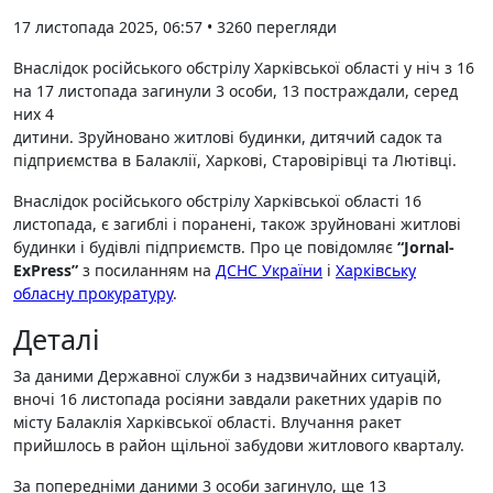
17 листопада 2025, 06:57
•
3260
перегляди
Внаслідок російського обстрілу Харківської області у ніч з 16
на 17 листопада загинули 3 особи, 13 постраждали, серед
них 4
дитини. Зруйновано житлові будинки, дитячий садок та
підприємства в Балаклії, Харкові, Старовірівці та Лютівці.
Внаслідок російського обстрілу Харківської області 16
листопада, є загиблі і поранені, також зруйновані житлові
будинки і будівлі підприємств. Про це повідомляє
“Jornal-
ExPress”
з посиланням на
ДСНС України
і
Харківську
обласну прокуратуру
.
Деталі
За даними Державної служби з надзвичайних ситуацій,
вночі 16 листопада росіяни завдали ракетних ударів по
місту Балаклія Харківської області. Влучання ракет
прийшлось в район щільної забудови житлового кварталу.
За попередніми даними 3 особи загинуло, ще 13