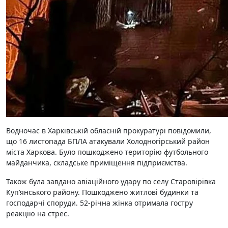
Водночас в Харківській обласній прокуратурі повідомили,
що 16 листопада БПЛА атакували Холодногірський район
міста Харкова. Було пошкоджено територію футбольного
майданчика, складське приміщення підприємства.
Також була завдано авіаційного удару по селу Старовірівка
Куп’янського району. Пошкоджено житлові будинки та
господарчі споруди. 52-річна жінка отримала гостру
реакцію на стрес.