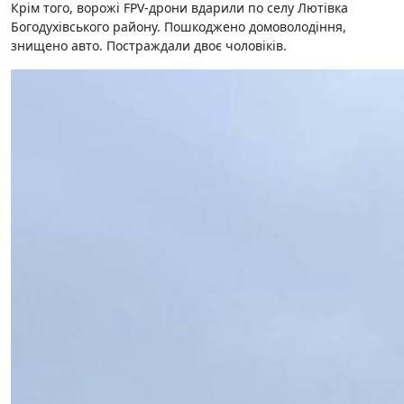
Крім того, ворожі FPV-дрони вдарили по селу Лютівка
Богодухівського району. Пошкоджено домоволодіння,
знищено авто. Постраждали двоє чоловіків.