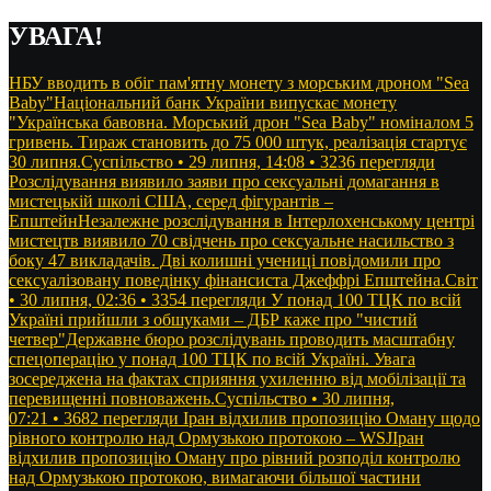
Перейти
УВАГА!
до
контенту
НБУ вводить в обіг пам'ятну монету з морським дроном "Sea
Baby"Національний банк України випускає монету
"Українська бавовна. Морський дрон "Sea Baby" номіналом 5
гривень. Тираж становить до 75 000 штук, реалізація стартує
30 липня.Суспільство • 29 липня, 14:08 • 3236 перегляди
Розслідування виявило заяви про сексуальні домагання в
мистецькій школі США, серед фігурантів –
ЕпштейнНезалежне розслідування в Інтерлохенському центрі
мистецтв виявило 70 свідчень про сексуальне насильство з
боку 47 викладачів. Дві колишні учениці повідомили про
сексуалізовану поведінку фінансиста Джеффрі Епштейна.Світ
• 30 липня, 02:36 • 3354 перегляди
У понад 100 ТЦК по всій
Україні прийшли з обшуками – ДБР каже про "чистий
четвер"Державне бюро розслідувань проводить масштабну
спецоперацію у понад 100 ТЦК по всій Україні. Увага
зосереджена на фактах сприяння ухиленню від мобілізації та
перевищенні повноважень.Суспільство • 30 липня,
07:21 • 3682 перегляди
Іран відхилив пропозицію Оману щодо
рівного контролю над Ормузькою протокою – WSJІран
відхилив пропозицію Оману про рівний розподіл контролю
над Ормузькою протокою, вимагаючи більшої частини