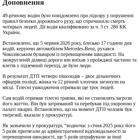
Доповнення
49-річному водію було повідомлено про підозру у порушенні
правил безпеки дорожнього руху, що спричинило смерть
чотирьох людей. Дії водія кваліфіковано за ч. 3 ст. 286 КК
України.
Встановлено, що 5 червня 2026 року, близько 17 години дня
водій, керуючи автомобілем Mercedes-Benz, рухався
Чоколівським бульваром із перевищенням швидкості. На
заокругленій ділянці дороги він виїхав з проїжджої частини та
влетів у підземний перехід, де були люди.
В результаті ДТП четверо пішоходів – двоє дільничних
офіцерів поліції, жінка та 12 річний хлопчик загинули на
місці. Тілесні ушкодження отримали ще троє людей.
Сам водій отримав тілесні травми, які не становлять загрози
його життю. Він був затриманий та перебував під охороною у
палаті лікарні. Встановлено, що на момент ДТП чоловік був
тверезий, вказали у прокуратурі.
Як зазначили у прокуратурі, “водночас з січня 2025 року його
5 разів притягали до адміністративної відповідальності за
перевищення швидкості, ще 5 разів штрафували за інші