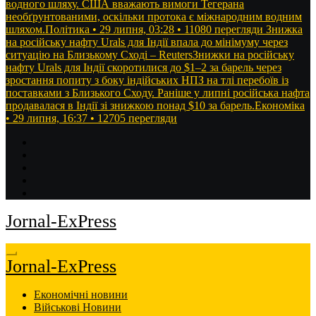
водного шляху. США вважають вимоги Тегерана
необґрунтованими, оскільки протока є міжнародним водним
шляхом.Політика • 29 липня, 03:28 • 11080 перегляди
Знижка
на російську нафту Urals для Індії впала до мінімуму через
ситуацію на Близькому Сході – ReutersЗнижки на російську
нафту Urals для Індії скоротилися до $1–2 за барель через
зростання попиту з боку індійських НПЗ на тлі перебоїв із
поставками з Близького Сходу. Раніше у липні російська нафта
продавалася в Індії зі знижкою понад $10 за барель.Економіка
• 29 липня, 16:37 • 12705 перегляди
Jornal-ExPress
Jornal-ExPress
Економічні новини
Військові Новини