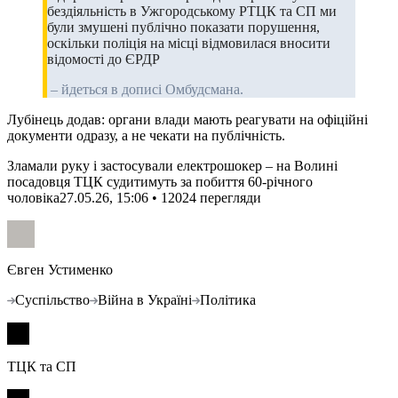
бездіяльність в Ужгородському РТЦК та СП ми
були змушені публічно показати порушення,
оскільки поліція на місці відмовилася вносити
відомості до ЄРДР
– йдеться в дописі Омбудсмана.
Лубінець додав: органи влади мають реагувати на офіційні
документи одразу, а не чекати на публічність.
Зламали руку і застосували електрошокер – на Волині
посадовця ТЦК судитимуть за побиття 60-річного
чоловіка
27.05.26, 15:06 • 12024 перегляди
Євген Устименко
Суспільство
Війна в Україні
Політика
ТЦК та СП