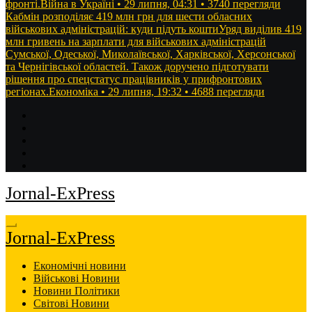
фронті.Війна в Україні • 29 липня, 04:31 • 3740 перегляди
Кабмін розподіляє 419 млн грн для шести обласних
військових адміністрацій: куди підуть коштиУряд виділив 419
млн гривень на зарплати для військових адміністрацій
Сумської, Одеської, Миколаївської, Харківської, Херсонської
та Чернігівської областей. Також доручено підготувати
рішення про спецстатус працівників у прифронтових
регіонах.Економіка • 29 липня, 19:32 • 4688 перегляди
Jornal-ExPress
Jornal-ExPress
Економічні новини
Військові Новини
Новини Політики
Світові Новини