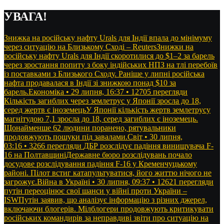
Перейти
УВАГА!
до
контенту
Знижка на російську нафту Urals для Індії впала до мінімуму
через ситуацію на Близькому Сході – ReutersЗнижки на
російську нафту Urals для Індії скоротилися до $1–2 за барель
через зростання попиту з боку індійських НПЗ на тлі перебоїв
із поставками з Близького Сходу. Раніше у липні російська
нафта продавалася в Індії зі знижкою понад $10 за
барель.Економіка • 29 липня, 16:37 • 12705 перегляди
Кількість загиблих через землетрус у Японії зросла до 18,
серед жертв є іноземецьУ Японії кількість жертв землетрусу
магнітудою 7,1 зросла до 18, серед загиблих є іноземець.
Щонайменше 62 людини поранено, рятувальники
продовжують пошуки під завалами.Світ • 30 липня,
03:16 • 3266 перегляди
ДБР розслідує падіння винищувача F-
16 на ПолтавщиніДержавне бюро розслідувань почало
досудове розслідування падіння F-16 у Кременчуцькому
районі. Пілот встиг катапультуватися, його життю нічого не
загрожує.Війна в Україні • 30 липня, 09:37 • 12621 перегляди
путін переоцінює свої шанси у війні проти України –
ISWПутін заявив, що аналізує інформацію з різних джерел,
включаючи блогерів. Мілблогери продовжують критикувати
російських командирів за неправдиві звіти про ситуацію на