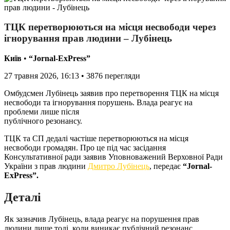
ТЦК перетворюються на місця несвободи через
ігнорування прав людини – Лубінець
Київ
•
“Jornal-ExPress”
27 травня 2026, 16:13
•
3876
перегляди
Омбудсмен Лубінець заявив про перетворення ТЦК на місця
несвободи та ігнорування порушень. Влада реагує на
проблеми лише після
публічного резонансу.
ТЦК та СП дедалі частіше перетворюються на місця
несвободи громадян. Про це під час засідання
Консультативної ради заявив Уповноважений Верховної Ради
України з прав людини
Дмитро Лубінець
, передає
“Jornal-
ExPress”.
Деталі
Як зазначив Лубінець, влада реагує на порушення прав
людини лише тоді, коли виникає публічний резонанс.