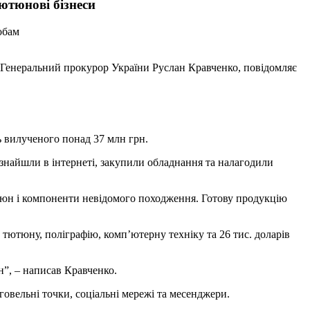
тютюнові бізнеси
обам
в Генеральний прокурор України Руслан Кравченко, повідомляє
ь вилученого понад 37 млн грн.
знайшли в інтернеті, закупили обладнання та налагодили
Тютюн і компоненти невідомого походження. Готову продукцію
г тютюну, поліграфію, комп’ютерну техніку та 26 тис. доларів
н”, – написав Кравченко.
овельні точки, соціальні мережі та месенджери.