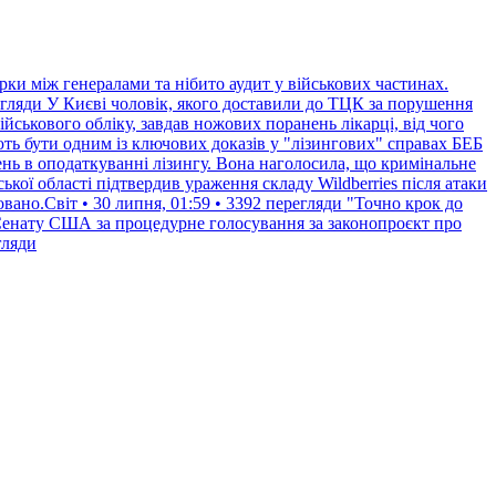
и між генералами та нібито аудит у військових частинах.
егляди
У Києві чоловік, якого доставили до ТЦК за порушення
ськового обліку, завдав ножових поранень лікарці, від чого
ь бути одним із ключових доказів у "лізингових" справах БЕБ
нь в оподаткуванні лізингу. Вона наголосила, що кримінальне
ької області підтвердив ураження складу Wildberries після атаки
вано.Світ • 30 липня, 01:59 • 3392 перегляди
"Точно крок до
Сенату США за процедурне голосування за законопроєкт про
гляди