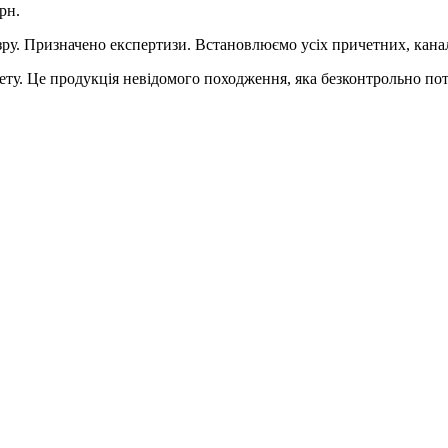
рн.
зру. Призначено експертизи. Встановлюємо усіх причетних, канал
у. Це продукція невідомого походження, яка безконтрольно потр