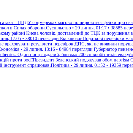
а атака – ЦПДУ соцмережах масово поширюються фейки про сварк
кол в Силах оборони.Суспільство • 29 липня, 01:17 • 38585 пер
кому районі Києва чоловік, доставлений до ТЦК за порушення вій
пня, 17:05 • 38010 перегляди
ЕксклюзивПодаткові перевірки мают
е враховувати результати перевірок ДПС, які не виявили поруше
кономіка • 29 липня, 13:16 • 84984 перегляди
Губернатор пензенс
ldberries. Один постраждалий, близько 200 співробітників евакуйо
кцій проти росіїПрезидент Зеленський подякував обом партіям 
ей інструмент спрацював.Політика • 29 липня, 01:52 • 19359 пере