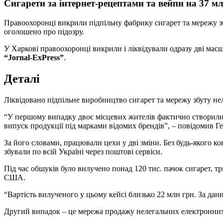
Сигарети за інтернет-рецептами та вейпи на 37 мл
Правоохоронці викрили підпільну фабрику сигарет та мережу з
оголошено про підозру.
У Харкові правоохоронці викрили і ліквідували одразу дві м
“Jornal-ExPress”
.
Деталі
Ліквідовано підпільне виробництво сигарет та мережу збуту не
“У першому випадку двоє місцевих жителів фактично створили 
випуск продукції під марками відомих брендів”, – повідомив Г
За його словами, працювали цехи у дві зміни. Без будь-якого 
збували по всій Україні через поштові сервіси.
Під час обшуків було вилучено понад 120 тис. пачок сигарет, тр
США.
“Вартість вилученого у цьому кейсі близько 22 млн грн. За дан
Другий випадок – це мережа продажу нелегальних електронних с