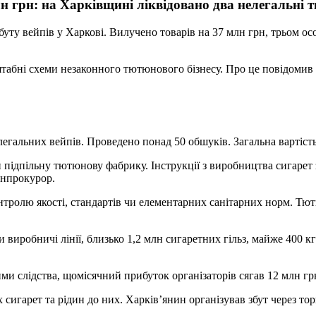
н грн: на Харківщині ліквідовано два нелегальні 
буту вейпів у Харкові. Вилучено товарів на 37 млн грн, трьом ос
асштабні схеми незаконного тютюнового бізнесу. Про це повідоми
легальних вейпів. Проведено понад 50 обшуків. Загальна вартіст
підпільну тютюнову фабрику. Інструкції з виробництва сигарет 
енпрокурор.
контролю якості, стандартів чи елементарних санітарних норм. 
и виробничі лінії, близько 1,2 млн сигаретних гільз, майже 400 к
ими слідства, щомісячний прибуток організаторів сягав 12 млн гр
игарет та рідин до них. Харків’янин організував збут через торг