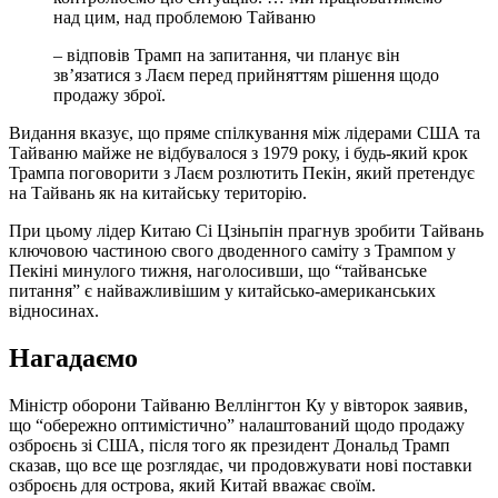
над цим, над проблемою Тайваню
– відповів Трамп на запитання, чи планує він
зв’язатися з Лаєм перед прийняттям рішення щодо
продажу зброї.
Видання вказує, що пряме спілкування між лідерами США та
Тайваню майже не відбувалося з 1979 року, і будь-який крок
Трампа поговорити з Лаєм розлютить Пекін, який претендує
на Тайвань як на китайську територію.
При цьому лідер Китаю Сі Цзіньпін прагнув зробити Тайвань
ключовою частиною свого дводенного саміту з Трампом у
Пекіні минулого тижня, наголосивши, що “тайванське
питання” є найважливішим у китайсько-американських
відносинах.
Нагадаємо
Міністр оборони Тайваню Веллінгтон Ку у вівторок заявив,
що “обережно оптимістично” налаштований щодо продажу
озброєнь зі США, після того як президент Дональд Трамп
сказав, що все ще розглядає, чи продовжувати нові поставки
озброєнь для острова, який Китай вважає своїм.