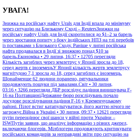
Перейти
УВАГА!
до
контенту
Знижка на російську нафту Urals для Індії впала до мінімуму
через ситуацію на Близькому Сході – ReutersЗнижки на
російську нафту Urals для Індії скоротилися до $1–2 за барель
через зростання попиту з боку індійських НПЗ на тлі перебоїв
із поставками з Близького Сходу. Раніше у липні російська
нафта продавалася в Індії зі знижкою понад $10 за
барель.Економіка • 29 липня, 16:37 • 12705 перегляди
Кількість загиблих через землетрус у Японії зросла до 18,
серед жертв є іноземецьУ Японії кількість жертв землетрусу
магнітудою 7,1 зросла до 18, серед загиблих є іноземець.
Щонайменше 62 людини поранено, рятувальники
продовжують пошуки під завалами.Світ • 30 липня,
03:16 • 3266 перегляди
ДБР розслідує падіння винищувача F-
16 на ПолтавщиніДержавне бюро розслідувань почало
досудове розслідування падіння F-16 у Кременчуцькому
районі. Пілот встиг катапультуватися, його життю нічого не
загрожує.Війна в Україні • 30 липня, 09:37 • 12621 перегляди
путін переоцінює свої шанси у війні проти України –
ISWПутін заявив, що аналізує інформацію з різних джерел,
включаючи блогерів. Мілблогери продовжують критикувати
російських командирів за неправдиві звіти про ситуацію на