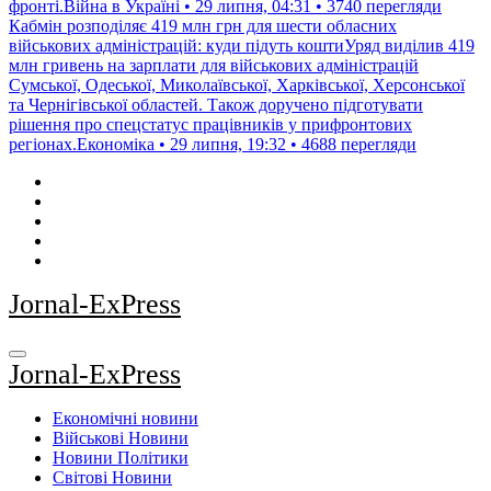
фронті.Війна в Україні • 29 липня, 04:31 • 3740 перегляди
Кабмін розподіляє 419 млн грн для шести обласних
військових адміністрацій: куди підуть коштиУряд виділив 419
млн гривень на зарплати для військових адміністрацій
Сумської, Одеської, Миколаївської, Харківської, Херсонської
та Чернігівської областей. Також доручено підготувати
рішення про спецстатус працівників у прифронтових
регіонах.Економіка • 29 липня, 19:32 • 4688 перегляди
Jornal-ExPress
Jornal-ExPress
Економічні новини
Військові Новини
Новини Політики
Світові Новини