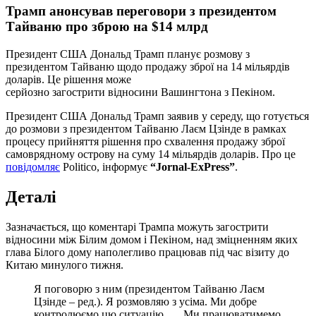
Трамп анонсував переговори з президентом
Тайваню про зброю на $14 млрд
Президент США Дональд Трамп планує розмову з
президентом Тайваню щодо продажу зброї на 14 мільярдів
доларів. Це рішення може
серйозно загострити відносини Вашингтона з Пекіном.
Президент США Дональд Трамп заявив у середу, що готується
до розмови з президентом Тайваню Лаєм Цзінде в рамках
процесу прийняття рішення про схвалення продажу зброї
самоврядному острову на суму 14 мільярдів доларів. Про це
повідомляє
Politico, інформує
“Jornal-ExPress”
.
Деталі
Зазначається, що коментарі Трампа можуть загострити
відносини між Білим домом і Пекіном, над зміцненням яких
глава Білого дому наполегливо працював під час візиту до
Китаю минулого тижня.
Я поговорю з ним (президентом Тайваню Лаєм
Цзінде – ред.). Я розмовляю з усіма. Ми добре
контролюємо цю ситуацію. … Ми працюватимемо