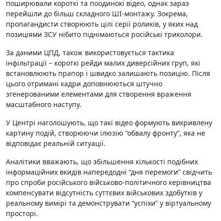
поширювали короткі та поодинокі відео, однак зараз
перейшли до більш складного ШІ-монтажу. Зокрема,
пропагандисти створюють цілі серії роликів, у яких над
позиціями ЗСУ нібито піднімаються російські триколори.
За даними ЦПД, також використовується тактика
інфільтрації – короткі рейди малих диверсійних груп, які
встановлюють прапор і швидко залишають позицію. Після
цього отримані кадри доповнюються штучно
згенерованими елементами для створення враження
масштабного наступу.
У Центрі наголошують, що такі відео формують викривлену
картину подій, створюючи ілюзію “обвалу фронту”, яка не
відповідає реальній ситуації.
Аналітики вважають, що збільшення кількості подібних
інформаційних вкидів напередодні “дня перемоги” свідчить
про спроби російського військово-політичного керівництва
компенсувати відсутність суттєвих військових здобутків у
реальному вимірі та демонструвати “успіхи” у віртуальному
просторі.