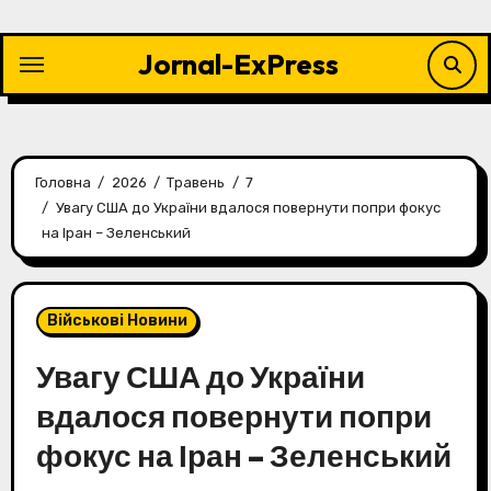
Перейти
до
Jornal-ExPress
контенту
Головна
2026
Травень
7
Увагу США до України вдалося повернути попри фокус
на Іран – Зеленський
Військові Новини
Увагу США до України
вдалося повернути попри
фокус на Іран – Зеленський