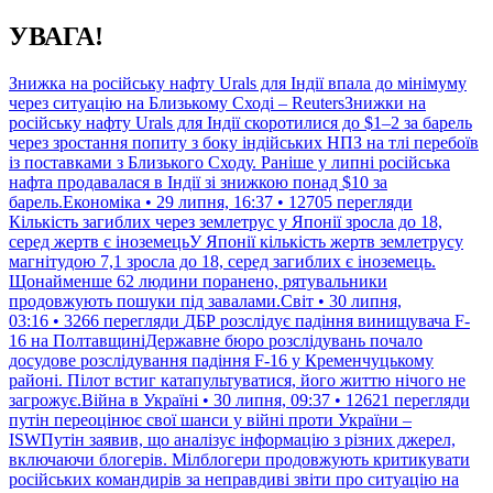
Перейти
УВАГА!
до
контенту
Знижка на російську нафту Urals для Індії впала до мінімуму
через ситуацію на Близькому Сході – ReutersЗнижки на
російську нафту Urals для Індії скоротилися до $1–2 за барель
через зростання попиту з боку індійських НПЗ на тлі перебоїв
із поставками з Близького Сходу. Раніше у липні російська
нафта продавалася в Індії зі знижкою понад $10 за
барель.Економіка • 29 липня, 16:37 • 12705 перегляди
Кількість загиблих через землетрус у Японії зросла до 18,
серед жертв є іноземецьУ Японії кількість жертв землетрусу
магнітудою 7,1 зросла до 18, серед загиблих є іноземець.
Щонайменше 62 людини поранено, рятувальники
продовжують пошуки під завалами.Світ • 30 липня,
03:16 • 3266 перегляди
ДБР розслідує падіння винищувача F-
16 на ПолтавщиніДержавне бюро розслідувань почало
досудове розслідування падіння F-16 у Кременчуцькому
районі. Пілот встиг катапультуватися, його життю нічого не
загрожує.Війна в Україні • 30 липня, 09:37 • 12621 перегляди
путін переоцінює свої шанси у війні проти України –
ISWПутін заявив, що аналізує інформацію з різних джерел,
включаючи блогерів. Мілблогери продовжують критикувати
російських командирів за неправдиві звіти про ситуацію на