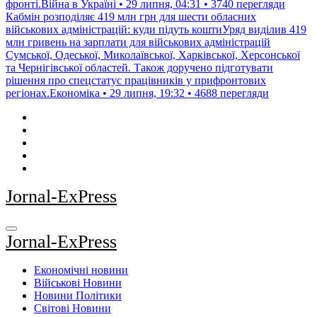
фронті.Війна в Україні • 29 липня, 04:31 • 3740 перегляди
Кабмін розподіляє 419 млн грн для шести обласних
військових адміністрацій: куди підуть коштиУряд виділив 419
млн гривень на зарплати для військових адміністрацій
Сумської, Одеської, Миколаївської, Харківської, Херсонської
та Чернігівської областей. Також доручено підготувати
рішення про спецстатус працівників у прифронтових
регіонах.Економіка • 29 липня, 19:32 • 4688 перегляди
Jornal-ExPress
Jornal-ExPress
Економічні новини
Військові Новини
Новини Політики
Світові Новини