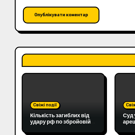
Свіжі події
Свіж
Кількість загиблих від
Суд 
удару рф по збройовій
ареш
виставці на Київщині
двох
зросла до 12У лікарні
поб