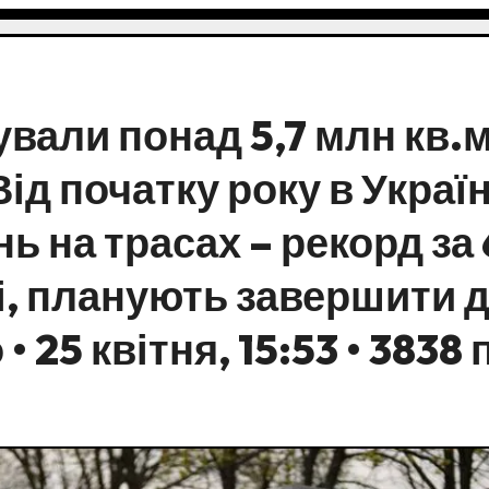
ували понад 5,7 млн кв.м
ід початку року в Україн
ь на трасах – рекорд за 
ні, планують завершити 
 25 квітня, 15:53 • 3838