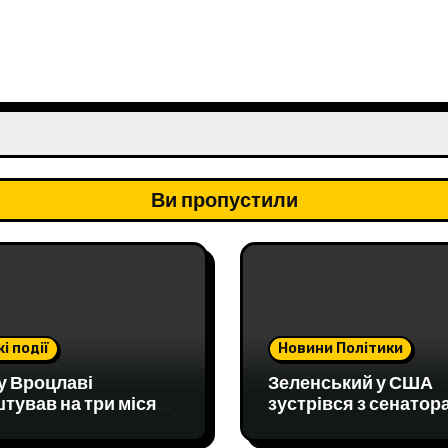
Ви пропустили
і події
Новини Політики
у Вроцлаві
Зеленський у США
тував на три місяці
зустрівся з сенатор
 підозрюваних у
та попросив ППО дл
итті подружжя
захисту від