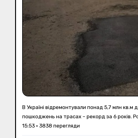
В Україні відремонтували понад 5,7 млн кв.м доріг – уряд заявив про рекордні темпиВід початку року в Україні усунули понад 5,7 млн кв. м
пошкоджень на трасах – рекорд за 6 років. Ро
15:53 • 3838 перегляди