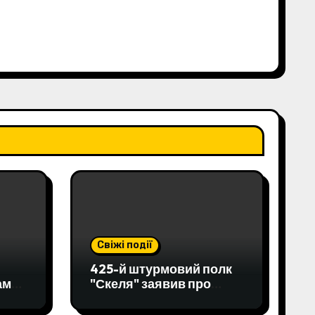
Свіжі події
425-й штурмовий полк
ами
"Скеля" заявив про
я
співпрацю з ДБР через
жорстоке поводження з