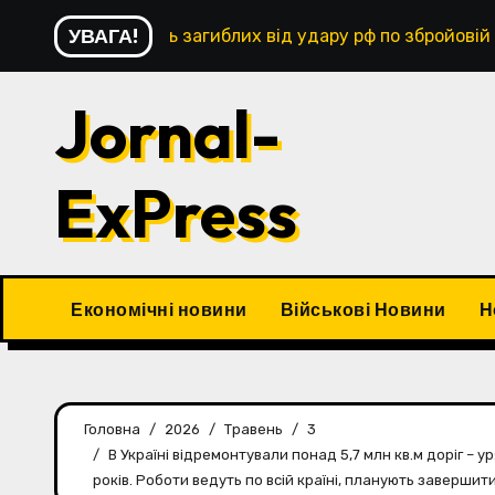
Перейти
УВАГА!
Кількість загиблих від удару рф по збройовій
до
контенту
Jornal-
ExPress
Економічні новини
Військові Новини
Н
Головна
2026
Травень
3
В Україні відремонтували понад 5,7 млн кв.м доріг – 
років. Роботи ведуть по всій країні, планують завершити