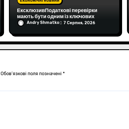
Економічні новини
ЕксклюзивПодаткові перевірки
мають бути одним із ключових
доказів у "лізингових" справах БЕБ
Andry Shmatko
7 Серпня, 2026
проти авіакомпаній – юристЮристка
заявила, що БЕБ зобов'язане
враховувати результати перевірок
ДПС, які не виявили порушень в
оподаткуванні лізингу. Вона
наголосила, що кримінальне
переслідування потребує нових
доказів, а не зміни
Обов’язкові поля позначені
*
тлумачення.Економіка • 29 липня,
13:16 • 84984 перегляди