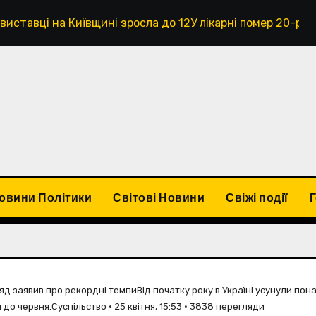
 виставці на Київщині зросла до 12У лікарні помер 20-річ
овини Політики
Світові Новини
Свіжі події
уряд заявив про рекордні темпиВід початку року в Україні усунули пон
 до червня.Суспільство • 25 квітня, 15:53 • 3838 перегляди