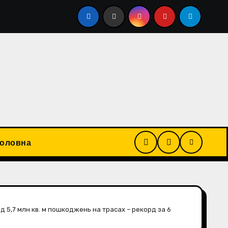
ний хлопець, поранений під час російської атаки на Київщ
Головна
ад 5,7 млн кв. м пошкоджень на трасах – рекорд за 6