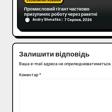
я
Економічні новини
з
Промисловий гігант частково
призупиняє роботу через ракетні
а
удари рф Південний ГЗК припиняє
Andry Shmatko
7 Серпня, 2026
видобуток через атаки рф на судна в
п
Чорному морі. На підприємстві
накопичилися партії руди через
и
блокування експорту.Суспільство •
29 липня, 12:56 • 16247 перегляди
с
Залишити відповідь
і
Ваша e-mail адреса не оприлюднюватиметься.
в
Коментар
*