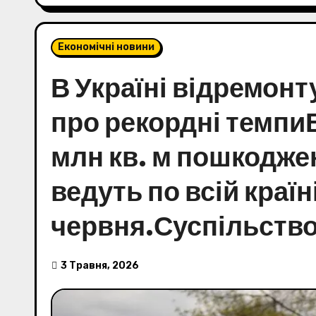
Економічні новини
В Україні відремонт
про рекордні темпиВ
млн кв. м пошкоджен
ведуть по всій краї
червня.Суспільство •
3 Травня, 2026