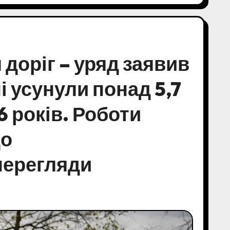
 доріг – уряд заявив
і усунули понад 5,7
6 років. Роботи
до
 перегляди