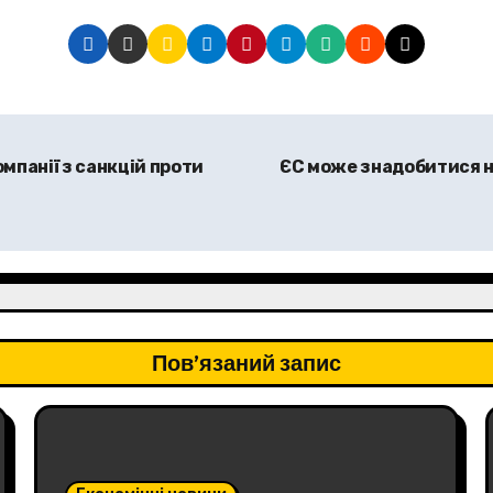
мпанії з санкцій проти
ЄС може знадобитися но
Пов’язаний запис