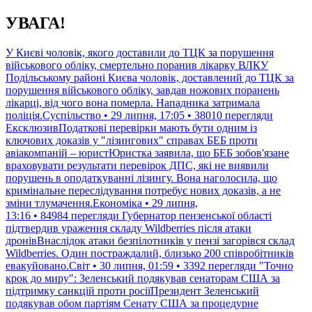
Перейти
УВАГА!
до
контенту
У Києві чоловік, якого доставили до ТЦК за порушення
військового обліку, смертельно поранив лікарку ВЛКУ
Подільському районі Києва чоловік, доставлений до ТЦК за
порушення військового обліку, завдав ножових поранень
лікарці, від чого вона померла. Нападника затримала
поліція.Суспільство • 29 липня, 17:05 • 38010 перегляди
ЕксклюзивПодаткові перевірки мають бути одним із
ключових доказів у "лізингових" справах БЕБ проти
авіакомпаній – юристЮристка заявила, що БЕБ зобов'язане
враховувати результати перевірок ДПС, які не виявили
порушень в оподаткуванні лізингу. Вона наголосила, що
кримінальне переслідування потребує нових доказів, а не
зміни тлумачення.Економіка • 29 липня,
13:16 • 84984 перегляди
Губернатор пензенської області
підтвердив ураження складу Wildberries після атаки
дронівВнаслідок атаки безпілотників у пензі загорівся склад
Wildberries. Один постраждалий, близько 200 співробітників
евакуйовано.Світ • 30 липня, 01:59 • 3392 перегляди
"Точно
крок до миру": Зеленський подякував сенаторам США за
підтримку санкцій проти росіїПрезидент Зеленський
подякував обом партіям Сенату США за процедурне