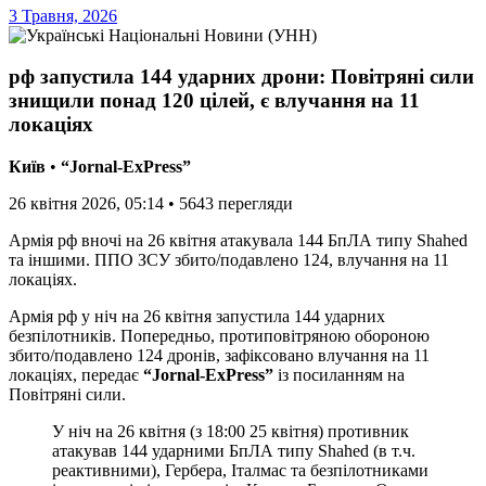
3 Травня, 2026
рф запустила 144 ударних дрони: Повітряні сили
знищили понад 120 цілей, є влучання на 11
локаціях
Київ
•
“Jornal-ExPress”
26 квітня 2026, 05:14
•
5643
перегляди
Армія рф вночі на 26 квітня атакувала 144 БпЛА типу Shahed
та іншими. ППО ЗСУ збито/подавлено 124, влучання на 11
локаціях.
Армія рф у ніч на 26 квітня запустила 144 ударних
безпілотників. Попередньо, протиповітряною обороною
збито/подавлено 124 дронів, зафіксовано влучання на 11
локаціях, передає
“Jornal-ExPress”
із посиланням на
Повітряні сили.
У ніч на 26 квітня (з 18:00 25 квітня) противник
атакував 144 ударними БпЛА типу Shahed (в т.ч.
реактивними), Гербера, Італмас та безпілотниками