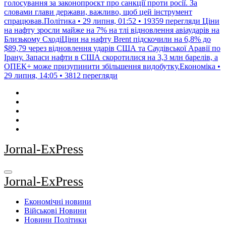
голосування за законопроєкт про санкції проти росії. За
словами глави держави, важливо, щоб цей інструмент
спрацював.Політика • 29 липня, 01:52 • 19359 перегляди
Ціни
на нафту зросли майже на 7% на тлі відновлення авіаударів на
Близькому СходіЦіни на нафту Brent підскочили на 6,8% до
$89,79 через відновлення ударів США та Саудівської Аравії по
Ірану. Запаси нафти в США скоротилися на 3,3 млн барелів, а
ОПЕК+ може призупинити збільшення видобутку.Економіка •
29 липня, 14:05 • 3812 перегляди
Jornal-ExPress
Jornal-ExPress
Економічні новини
Військові Новини
Новини Політики