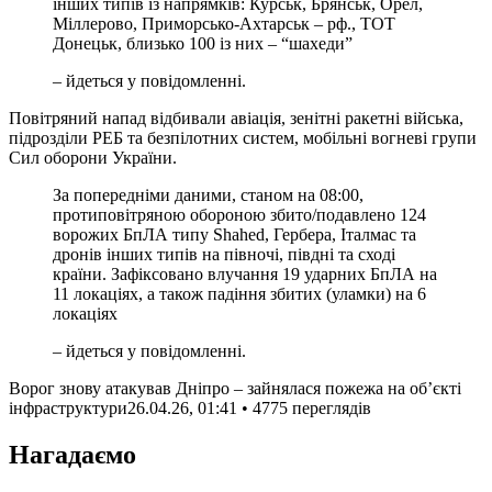
інших типів із напрямків: Курськ, Брянськ, Орел,
Міллерово, Приморсько-Ахтарськ – рф., ТОТ
Донецьк, близько 100 із них – “шахеди”
– йдеться у повідомленні.
Повітряний напад відбивали авіація, зенітні ракетні війська,
підрозділи РЕБ та безпілотних систем, мобільні вогневі групи
Сил оборони України.
За попередніми даними, станом на 08:00,
протиповітряною обороною збито/подавлено 124
ворожих БпЛА типу Shahed, Гербера, Італмас та
дронів інших типів на півночі, півдні та сході
країни. Зафіксовано влучання 19 ударних БпЛА на
11 локаціях, а також падіння збитих (уламки) на 6
локаціях
– йдеться у повідомленні.
Ворог знову атакував Дніпро – зайнялася пожежа на обʼєкті
інфраструктури
26.04.26, 01:41 • 4775 переглядiв
Нагадаємо