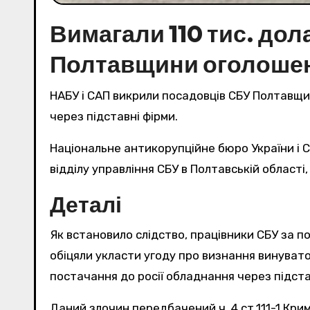
Вимагали 110 тис. дола
Полтавщини оголошен
НАБУ і САП викрили посадовців СБУ Полтавщин
через підставні фірми.
Національне антикорупційне бюро України і Спеціалізована антикорупційна прокуратура повідомили 28 квітня про підозру начальнику слідчого
відділу управління СБУ в Полтавській області
Деталі
Як встановило слідство, працівники СБУ за п
обіцяли укласти угоду про визнання винуват
постачання до росії обладнання через підстав
Даний злочин передбачений ч. 4 ст.111-1 Кри