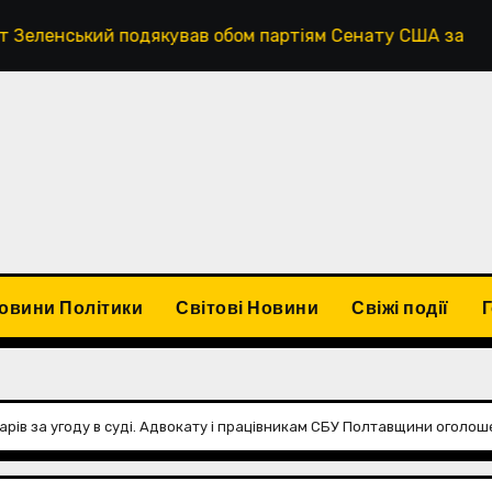
якував обом партіям Сенату США за процедурне голосува
овини Політики
Світові Новини
Свіжі події
ларів за угоду в суді. Адвокату і працівникам СБУ Полтавщини оголош