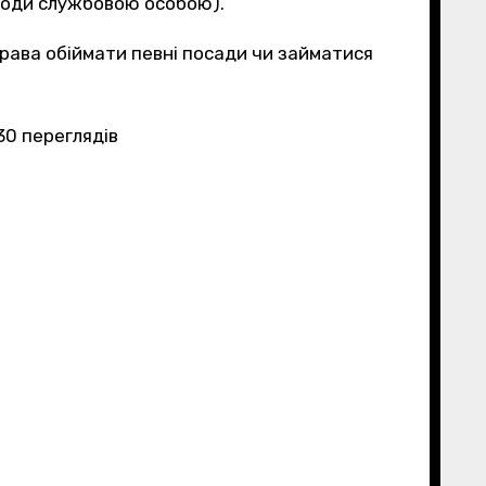
вигоди службовою особою).
рава обіймати певні посади чи займатися
630 переглядiв