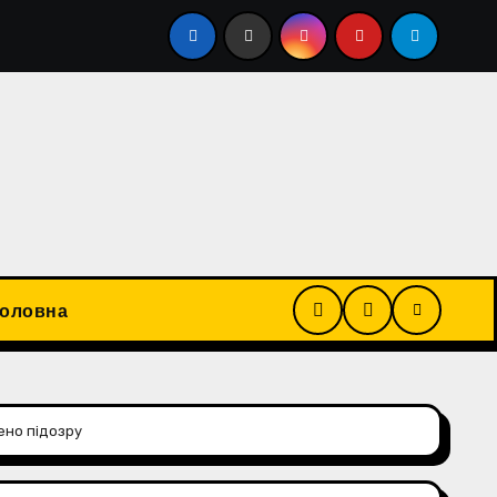
ння за законопроєкт про санкції проти росії. За словам
Головна
ено підозру