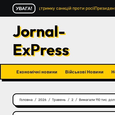
Перейти
УВАГА!
 підтримку санкцій проти росіїПрезидент Зеленський под
до
контенту
Jornal-
ExPress
Економічні новини
Військові Новини
Н
Головна
2026
Травень
2
Вимагали 110 тис. до