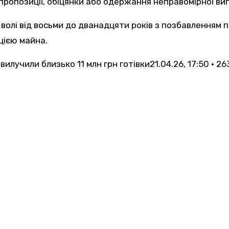
тя пропозиції, обіцянки або одержання неправомірної 
лі від восьми до дванадцяти років з позбавленням п
цією майна.
вилучили близько 11 млн грн готівки
21.04.26, 17:50 • 2