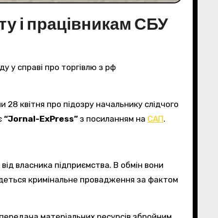
ату і працівникам СБУ
ду у справі про торгівлю з рф
є
“Jornal-ExPress”
з посиланням на
САП
.
від власника підприємства. В обмін вони
едеться кримінальне провадження за фактом
, передача матеріальних ресурсів збройним