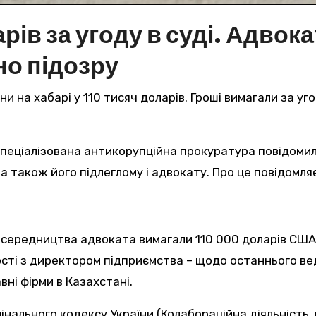
рів за угоду в суді. Адвок
о підозру
и на хабарі у 110 тисяч доларів. Гроші вимагали за уго
, а також його підлеглому і адвокату. Про це повідомля
осередництва адвоката вимагали 110 000 доларів США 
ості з директором підприємства – щодо останнього в
ні фірми в Казахстані.
мінального кодексу України (Колабораційна діяльність