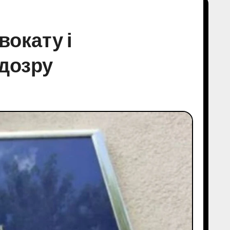
вокату і
дозру