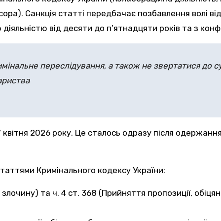
а). Санкція статті передбачає позбавлення волі від 
діяльністю від десяти до п’ятнадцяти років та з конф
мінальне переслідування, а також не звертатися до с
ариства
7 квітня 2026 року. Це сталось одразу після одержання
статтями Кримінального кодексу України:
ів злочину) та ч. 4 ст. 368 (Прийняття пропозиції, обі