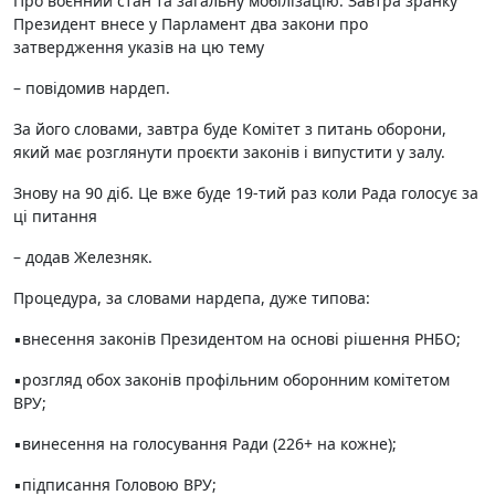
Про воєнний стан та загальну мобілізацію. Завтра зранку
Президент внесе у Парламент два закони про
затвердження указів на цю тему
– повідомив нардеп.
За його словами, завтра буде Комітет з питань оборони,
який має розглянути проєкти законів і випустити у залу.
Знову на 90 діб. Це вже буде 19-тий раз коли Рада голосує за
ці питання
– додав Железняк.
Процедура, за словами нардепа, дуже типова:
▪️внесення законів Президентом на основі рішення РНБО;
▪️розгляд обох законів профільним оборонним комітетом
ВРУ;
▪️винесення на голосування Ради (226+ на кожне);
▪️підписання Головою ВРУ;