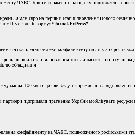
файнменту ЧАЕС. Кошти спрямують на оцінку пошкоджень, проект
 Україні 30 млн євро на перший етап відновлення Нового безпеч
Денис Шмигаль, інформує
“Jornal-ExPress”
.
влення та посилення безпеки конфайнменту після удару російсько
упівлю обладнання
 суму майже 100 млн євро, які будуть спрямовані на відновленн
ни-партнери підтримали прагнення України мобілізувати ресурси 
овлення конфайнменту на ЧАЕС, пошкодженого російськими атак