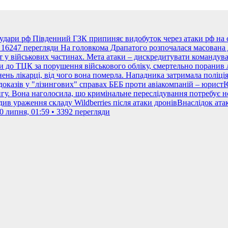
 удари рф Південний ГЗК припиняє видобуток через атаки рф на 
• 16247 перегляди
На головкома Драпатого розпочалася масована
 у військових частинах. Мета атаки – дискредитувати командува
ли до ТЦК за порушення військового обліку, смертельно поранив
нь лікарці, від чого вона померла. Нападника затримала поліція.
оказів у "лізингових" справах БЕБ проти авіакомпаній – юристЮ
гу. Вона наголосила, що кримінальне переслідування потребує но
ив ураження складу Wildberries після атаки дронівВнаслідок атаки
0 липня, 01:59 • 3392 перегляди