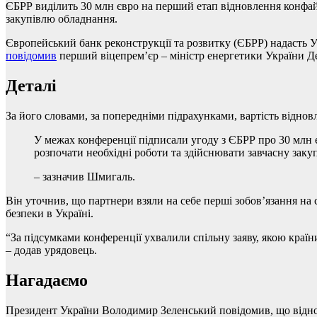
ЄБРР виділить 30 млн євро на перший етап відновлення кон
закупівлю обладнання.
Європейський банк реконструкції та розвитку (ЄБРР) надасть
повідомив
перший віцепрем’єр – міністр енергетики України 
Деталі
За його словами, за попередніми підрахунками, вартість відно
У межах конференції підписали угоду з ЄБРР про 30 млн євро на перший етап відновлення конфайнменту – оцінку пошкоджень, розробку рішень та проєктування, що дозволяє
розпочати необхідні роботи та здійснювати завчасну зак
– зазначив Шмигаль.
Він уточнив, що партнери взяли на себе перші зобовʼязання на
безпеки в Україні.
“За підсумками конференції ухвалили спільну заяву, якою краї
– додав урядовець.
Нагадаємо
Президент України Володимир Зеленський повідомив, що відн