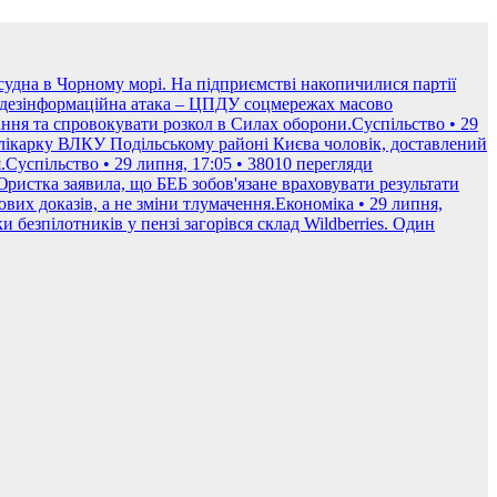
судна в Чорному морі. На підприємстві накопичилися партії
 дезінформаційна атака – ЦПДУ соцмережах масово
ння та спровокувати розкол в Силах оборони.Суспільство • 29
 лікарку ВЛКУ Подільському районі Києва чоловік, доставлений
Суспільство • 29 липня, 17:05 • 38010 перегляди
ристка заявила, що БЕБ зобов'язане враховувати результати
вих доказів, а не зміни тлумачення.Економіка • 29 липня,
 безпілотників у пензі загорівся склад Wildberries. Один