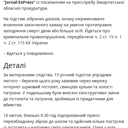
“Jornal-ExPress”
із посиланням на пресслужбу Закарпатської
обласної прокуратури.
На підставі зібраних доказів, юнаку інкриміновано
вчинення закінченого замаху на умисне протиправне
заподіяння смерті двом або більше осіб. Йдеться про
кримінальне правопорушення, передбачене ч. 2 ст. 15 п. 1
ч. 2 ст. 115 КК України
– йдеться у повідомленні.
Деталі
За матеріалами слідства, 15-річний підліток упродовж
лютого – березня цього року замовив через мережу
інтернет шумовий пістолет, свинцеві кульки та холості
патрони. У подальшому були внесені конструктивні зміни
до пістолета та патронів, зробивши їх придатними для
вбивства.
16 квітня, близько 9.30 год підозрюваний приніс
переобладнану зброю до школи та здійснив кілька пострілів
із пістолета у напрямку своїх однокласників. Одна з куль