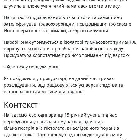
влучила в плече учня, який намагався втекти з класу.
Після цього підозрюваний втік зі школи та самостійно
зателефонував правоохоронцям, повідомивши про скоєне.
Його оперативно затримали, а зброю вилучили.
Наразі юнак утримується в ізоляторі тимчасового тримання,
вирішується питання про обрання запобіжного заходу.
Прокуратура клопотатиме про його тримання під вартою
– йдеться у повідомленні.
Як повідомили у прокуратурі, на даний час триває
розслідування, відпрацьовуються усі версії слідства та
встановлюються мотиви дій підлітка.
Контекст
Нагадаємо, сьогодні вранці 15-річний учень під час
перебування у навчальному закладі здійснив
кілька пострілів із пістолета, внаслідок чого поранив
однокласника. Потерпілому надано медичну допомогу,