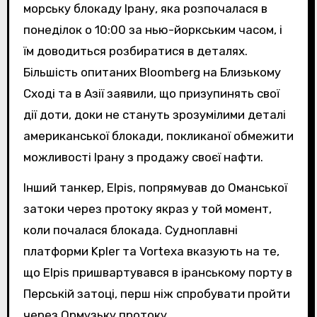
морську блокаду Ірану, яка розпочалася в
понеділок о 10:00 за нью-йоркським часом, і
їм доводиться розбиратися в деталях.
Більшість опитаних Bloomberg на Близькому
Сході та в Азії заявили, що призупинять свої
дії доти, доки не стануть зрозумілими деталі
американської блокади, покликаної обмежити
можливості Ірану з продажу своєї нафти.
Інший танкер, Elpis, попрямував до Оманської
затоки через протоку якраз у той момент,
коли почалася блокада. Судноплавні
платформи Kpler та Vortexa вказують на те,
що Elpis пришвартувався в іранському порту в
Перській затоці, перш ніж спробувати пройти
через Ормузьку протоку.