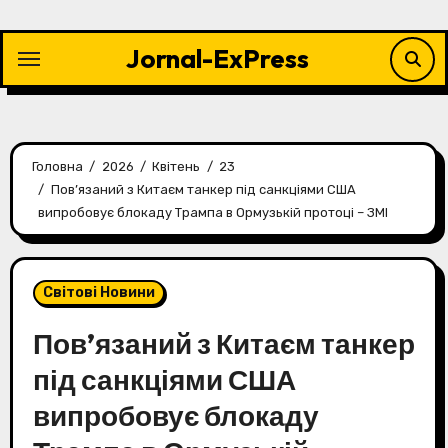
Перейти
до
Jornal-ExPress
контенту
Головна
2026
Квітень
23
Пов’язаний з Китаєм танкер під санкціями США
випробовує блокаду Трампа в Ормузькій протоці – ЗМІ
Світові Новини
Пов’язаний з Китаєм танкер
під санкціями США
випробовує блокаду