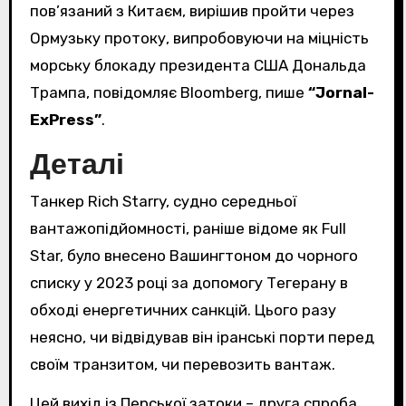
пов’язаний з Китаєм, вирішив пройти через
Ормузьку протоку, випробовуючи на міцність
морську блокаду президента США Дональда
Трампа, повідомляє Bloomberg, пише
“Jornal-
ExPress”
.
Деталі
Танкер Rich Starry, судно середньої
вантажопідйомності, раніше відоме як Full
Star, було внесено Вашингтоном до чорного
списку у 2023 році за допомогу Тегерану в
обході енергетичних санкцій. Цього разу
неясно, чи відвідував він іранські порти перед
своїм транзитом, чи перевозить вантаж.
Цей вихід із Перської затоки – друга спроба