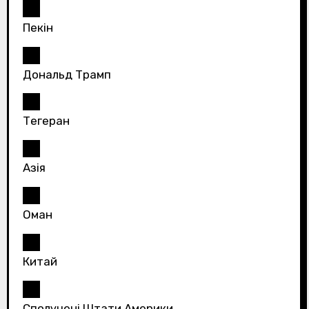
Пекін
Дональд Трамп
Тегеран
Азія
Оман
Китай
Сполучені Штати Америки