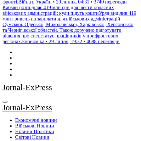
фронті.Війна в Україні • 29 липня, 04:31 • 3740 перегляди
Кабмін розподіляє 419 млн грн для шести обласних
військових адміністрацій: куди підуть коштиУряд виділив 419
млн гривень на зарплати для військових адміністрацій
Сумської, Одеської, Миколаївської, Харківської, Херсонської
та Чернігівської областей. Також доручено підготувати
рішення про спецстатус працівників у прифронтових
регіонах.Економіка • 29 липня, 19:32 • 4688 перегляди
Jornal-ExPress
Jornal-ExPress
Економічні новини
Військові Новини
Новини Політики
Світові Новини