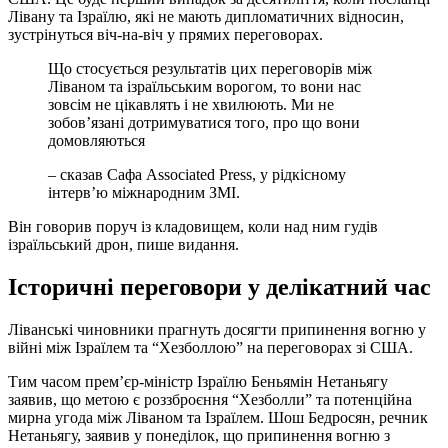
Лівану та Ізраїлю, які не мають дипломатичних відносин,
зустрінуться віч-на-віч у прямих переговорах.
Що стосується результатів цих переговорів між
Ліваном та ізраїльським ворогом, то вони нас
зовсім не цікавлять і не хвилюють. Ми не
зобов’язані дотримуватися того, про що вони
домовляються
– сказав Сафа Associated Press, у рідкісному
інтерв’ю міжнародним ЗМІ.
Він говорив поруч із кладовищем, коли над ним гудів
ізраїльський дрон, пише видання.
Історичні переговори у делікатний час
Ліванські чиновники прагнуть досягти припинення вогню у
війні між Ізраїлем та “Хезболлою” на переговорах зі США.
Тим часом прем’єр-міністр Ізраїлю Беньямін Нетаньягу
заявив, що метою є роззброєння “Хезболли” та потенційна
мирна угода між Ліваном та Ізраїлем. Шош Бедросян, речник
Нетаньягу, заявив у понеділок, що припинення вогню з