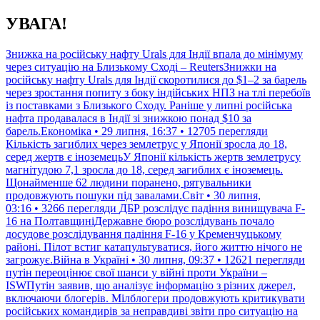
Перейти
УВАГА!
до
контенту
Знижка на російську нафту Urals для Індії впала до мінімуму
через ситуацію на Близькому Сході – ReutersЗнижки на
російську нафту Urals для Індії скоротилися до $1–2 за барель
через зростання попиту з боку індійських НПЗ на тлі перебоїв
із поставками з Близького Сходу. Раніше у липні російська
нафта продавалася в Індії зі знижкою понад $10 за
барель.Економіка • 29 липня, 16:37 • 12705 перегляди
Кількість загиблих через землетрус у Японії зросла до 18,
серед жертв є іноземецьУ Японії кількість жертв землетрусу
магнітудою 7,1 зросла до 18, серед загиблих є іноземець.
Щонайменше 62 людини поранено, рятувальники
продовжують пошуки під завалами.Світ • 30 липня,
03:16 • 3266 перегляди
ДБР розслідує падіння винищувача F-
16 на ПолтавщиніДержавне бюро розслідувань почало
досудове розслідування падіння F-16 у Кременчуцькому
районі. Пілот встиг катапультуватися, його життю нічого не
загрожує.Війна в Україні • 30 липня, 09:37 • 12621 перегляди
путін переоцінює свої шанси у війні проти України –
ISWПутін заявив, що аналізує інформацію з різних джерел,
включаючи блогерів. Мілблогери продовжують критикувати
російських командирів за неправдиві звіти про ситуацію на