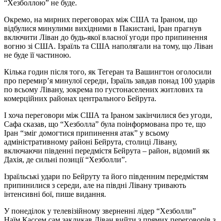
“Хезболлою” не буде.
Окремо, на мирних переговорах між США та Іраном, що
відбулися минулими вихідними в Пакистані, Іран прагнув
включити Ліван до будь-якої власної угоди про припинення
вогню зі США. Ізраїль та США наполягали на тому, що Ліван
не буде її частиною.
Кілька годин після того, як Тегеран та Вашингтон оголосили
про перемир’я минулої середи, Ізраїль завдав понад 100 ударів
по всьому Лівану, зокрема по густонаселених житлових та
комерційних районах центрального Бейрута.
І хоча переговори між США та Іраном закінчилися без угоди,
Сафа сказав, що “Хезболла” була поінформована про те, що
Іран “зміг домогтися припинення атак” у всьому
адміністративному районі Бейрута, столиці Лівану,
включаючи південні передмістя Бейрута – район, відомий як
Дахія, де сильні позиції “Хезболли”.
Ізраїльські удари по Бейруту та його південним передмістям
припинилися з середи, але на півдні Лівану тривають
інтенсивні бої, пише видання.
У понеділок у телевізійному зверненні лідер “Хезболли”
Наїм Кассем сам закликав Ліван вийти з прямих переговорів з