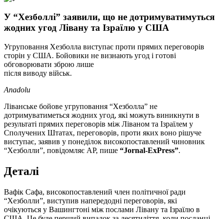
У “Хезболлі” заявили, що не дотримуватимуться
жодних угод Лівану та Ізраїлю у США
Угруповання Хезболла виступає проти прямих переговорів
сторін у США. Бойовики не визнають угод і готові
обговорювати зброю лише
після виводу військ.
Anadolu
Ліванське бойове угруповання “Хезболла” не
дотримуватиметься жодних угод, які можуть виникнути в
результаті прямих переговорів між Ліваном та Ізраїлем у
Сполучених Штатах, переговорів, проти яких воно рішуче
виступає, заявив у понеділок високопоставлений чиновник
“Хезболли”, повідомляє AP, пише
“Jornal-ExPress”
.
Деталі
Вафік Сафа, високопоставлений член політичної ради
“Хезболли”, виступив напередодні переговорів, які
очікуються у Вашингтоні між послами Лівану та Ізраїлю в
США. Це буде перший випадок за десятиліття, коли посланці