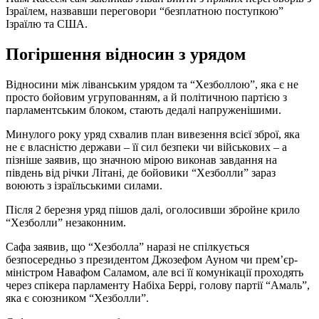
Ізраїлем, назвавши переговори “безплатною поступкою”
Ізраїлю та США.
Погіршення відносин з урядом
Відносини між ліванським урядом та “Хезболлою”, яка є не
просто бойовим угрупованням, а й політичною партією з
парламентським блоком, стають дедалі напруженішими.
Минулого року уряд схвалив план вивезення всієї зброї, яка
не є власністю держави – її сил безпеки чи військових – а
пізніше заявив, що значною мірою виконав завдання на
південь від річки Літані, де бойовики “Хезболли” зараз
воюють з ізраїльськими силами.
Після 2 березня уряд пішов далі, оголосивши збройне крило
“Хезболли” незаконним.
Сафа заявив, що “Хезболла” наразі не спілкується
безпосередньо з президентом Джозефом Ауном чи прем’єр-
міністром Навафом Саламом, але всі її комунікації проходять
через спікера парламенту Набіха Беррі, голову партії “Амаль”,
яка є союзником “Хезболли”.