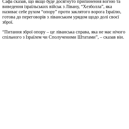
Сафа сказав, що якщо буде досягнуто припинення вогню та
виведення ізраїльських військ з Лівану, “Хезболла”, яка
називає себе рухом “опору” проти заклятого ворога Ізраїлю,
готова до переговорів з ліванським урядом щодо долі своєї
зброї.
“Питання зброї опору – це ліванська справа, яка не має нічого
спільного з Ізраїлем чи Сполученими Штатами”, – сказав він.