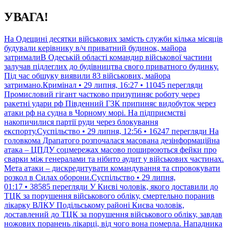
Перейти
УВАГА!
до
контенту
На Одещині десятки військових замість служби кілька місяців
будували керівнику в/ч приватний будинок, майора
затрималиВ Одеській області командир військової частини
залучав підлеглих до будівництва свого приватного будинку.
Під час обшуку виявили 83 військових, майора
затримано.Кримінал • 29 липня, 16:27 • 11045 перегляди
Промисловий гігант частково призупиняє роботу через
ракетні удари рф Південний ГЗК припиняє видобуток через
атаки рф на судна в Чорному морі. На підприємстві
накопичилися партії руди через блокування
експорту.Суспільство • 29 липня, 12:56 • 16247 перегляди
На
головкома Драпатого розпочалася масована дезінформаційна
атака – ЦПДУ соцмережах масово поширюються фейки про
сварки між генералами та нібито аудит у військових частинах.
Мета атаки – дискредитувати командування та спровокувати
розкол в Силах оборони.Суспільство • 29 липня,
01:17 • 38585 перегляди
У Києві чоловік, якого доставили до
ТЦК за порушення військового обліку, смертельно поранив
лікарку ВЛКУ Подільському районі Києва чоловік,
доставлений до ТЦК за порушення військового обліку, завдав
ножових поранень лікарці, від чого вона померла. Нападника