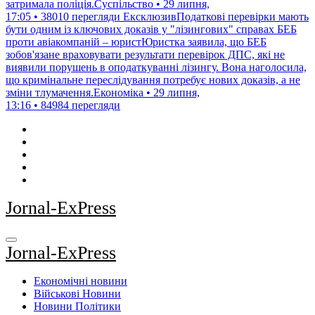
затримала поліція.Суспільство • 29 липня,
17:05 • 38010 перегляди
ЕксклюзивПодаткові перевірки мають
бути одним із ключових доказів у "лізингових" справах БЕБ
проти авіакомпаній – юристЮристка заявила, що БЕБ
зобов'язане враховувати результати перевірок ДПС, які не
виявили порушень в оподаткуванні лізингу. Вона наголосила,
що кримінальне переслідування потребує нових доказів, а не
зміни тлумачення.Економіка • 29 липня,
13:16 • 84984 перегляди
Jornal-ExPress
Jornal-ExPress
Економічні новини
Військові Новини
Новини Політики