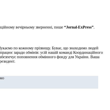
иційному вечірньому зверненні, пише
“Jornal-ExPress”
.
Шукаємо по кожному прізвищу. Буває, що знаходимо людей
о працює заради обмінів: усій нашій команді Координаційного
і забезпечує поповнення обмінного фонду для України. Ваша
резидент.
ємо