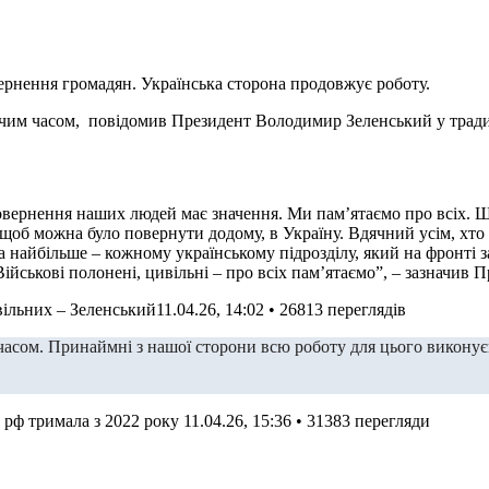
вернення громадян. Українська сторона продовжує роботу.
ижчим часом, повідомив Президент Володимир Зеленський у трад
овернення наших людей має значення. Ми памʼятаємо про всіх. 
– щоб можна було повернути додому, в Україну. Вдячний усім, хт
, а найбільше – кожному українському підрозділу, який на фронт
Військові полонені, цивільні – про всіх памʼятаємо”, – зазначив П
вільних – Зеленський
11.04.26, 14:02 • 26813 переглядiв
асом. Принаймні з нашої сторони всю роботу для цього викону
 рф тримала з 2022 року
11.04.26, 15:36 • 31383 перегляди