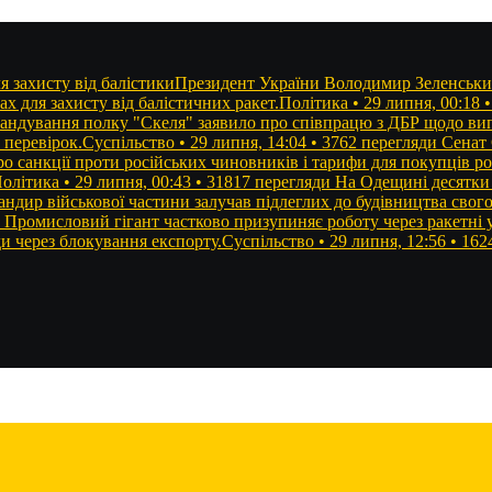
я захисту від балістикиПрезидент України Володимир Зеленський
 для захисту від балістичних ракет.Політика • 29 липня, 00:18 
андування полку "Скеля" заявило про співпрацю з ДБР щодо вип
 перевірок.Суспільство • 29 липня, 14:04 • 3762 перегляди
Сенат
о санкції проти російських чиновників і тарифи для покупців ро
літика • 29 липня, 00:43 • 31817 перегляди
На Одещині десятки 
ндир військової частини залучав підлеглих до будівництва свого
Промисловий гігант частково призупиняє роботу через ракетні
и через блокування експорту.Суспільство • 29 липня, 12:56 • 162