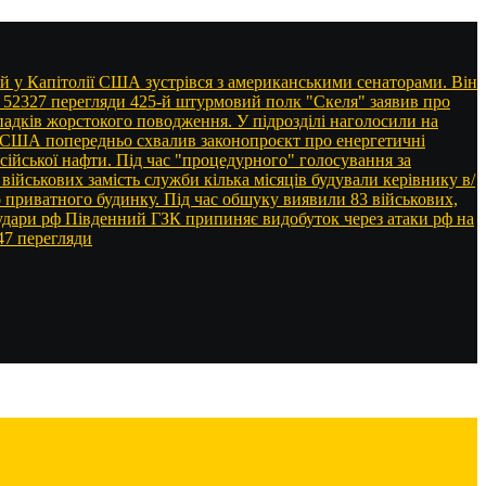
 у Капітолії США зустрівся з американськими сенаторами. Він
• 52327 перегляди
425-й штурмовий полк "Скеля" заявив про
адків жорстокого поводження. У підрозділі наголосили на
 США попередньо схвалив законопроєкт про енергетичні
сійської нафти. Під час "процедурного" голосування за
військових замість служби кілька місяців будували керівнику в/
 приватного будинку. Під час обшуку виявили 83 військових,
 удари рф Південний ГЗК припиняє видобуток через атаки рф на
47 перегляди