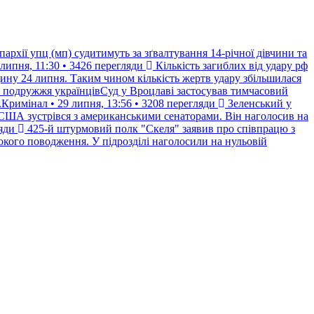
рхії упц (мп) судитимуть за зґвалтування 14-річної дівчини та
ипня, 11:30 • 3426 перегляди
Кількість загиблих від удару рф
щину 24 липня. Таким чином кількість жертв удару збільшилася
і подружжя українцівСуд у Вроцлаві застосував тимчасовий
Кримінал • 29 липня, 13:56 • 3208 перегляди
Зеленський у
США зустрівся з американськими сенаторами. Він наголосив на
яди
425-й штурмовий полк "Скеля" заявив про співпрацю з
кого поводження. У підрозділі наголосили на нульовій