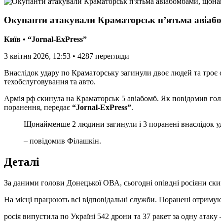
Окупанти атакували Краматорськ п’ятьма авіаб
Київ
•
“Jornal-ExPress”
3 квітня 2026, 12:53
•
4287
перегляди
Внаслідок удару по Краматорську загинули двоє людей та тро
техобслуговування та авто.
Армія рф скинула на Краматорськ 5 авіабомб. Як повідомив голова Донецької ОВА Вадим Філашкін, у результаті ворожої атаки щонайменше дві людини загинули, а ще троє – дістали
поранення, передає
“Jornal-ExPress”
.
Щонайменше 2 людини загинули і 3 поранені внаслідок у
– повідомив Філашкін.
Деталі
За даними голови Донецької ОВА, cьогодні опівдні росіяни ски
На місці працюють всі відповідальні служби. Поранені отриму
росія випустила по Україні 542 дрони та 37 ракет за одну атаку