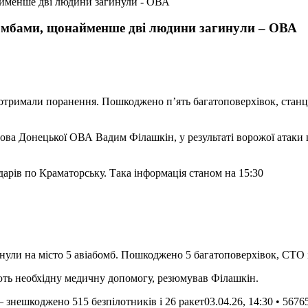
омбами, щонайменше дві людини загинули – ОВА
є отримали поранення. Пошкоджено п’ять багатоповерхівок, стан
дарів по Краматорську. Така інформація станом на 15:30
нули на місто 5 авіабомб. Пошкоджено 5 багатоповерхівок, СТО і
ють необхідну медичну допомогу, резюмував Філашкін.
 – знешкоджено 515 безпілотників і 26 ракет
03.04.26, 14:30 • 5676