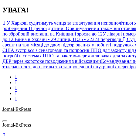
Перейти
УВАГА!
до
контенту
У Харкові судитимуть ченця за зґвалтування неповнолітньої х
розбещення 11-річної дитини. Обвинувачений також виготовляв 
по збройовій виставці на Київщині зросла до 12У лікарні помер
до 12.Війна в Україні • 29 липня, 11:35 • 22323 перегляди
Суд 
арешт на три місяці до двох підозрюваних у побитті подружжя 
США зустрівся з сенаторами та попросив ППО для захисту від
потребі в системах ППО та ракетах-перехоплювачах для захисту 
ДБР через жорстоке поводження з військовимиКомандування по
толерантності до насильства та проведенні внутрішніх перевіро
Jornal-ExPress
Jornal-ExPress