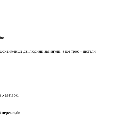
цію
 5 автівок.
5 переглядiв