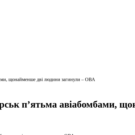
бами, щонайменше дві людини загинули – ОВА
рськ п’ятьма авіабомбами, що