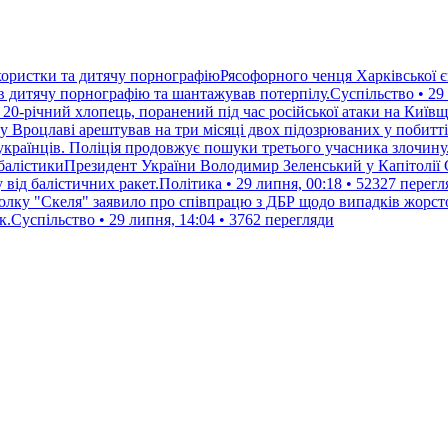
ористки та дитячу порнографіюРясофорного ченця Харківської єпа
дитячу порнографію та шантажував потерпілу.Суспільство • 29 л
 20-річний хлопець, поранений під час російської атаки на Київ
у Вроцлаві арештував на три місяці двох підозрюваних у побитт
українців. Поліція продовжує пошуки третього учасника злочину.
 балістикиПрезидент України Володимир Зеленський у Капітолії 
від балістичних ракет.Політика • 29 липня, 00:18 • 52327 перегл
лку "Скеля" заявило про співпрацю з ДБР щодо випадків жорсто
к.Суспільство • 29 липня, 14:04 • 3762 перегляди