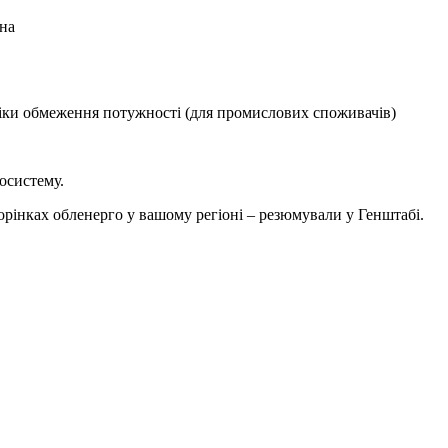
 на
графіки обмеження потужності (для промислових споживачів)
осистему.
орінках обленерго у вашому регіоні – резюмували у Генштабі.