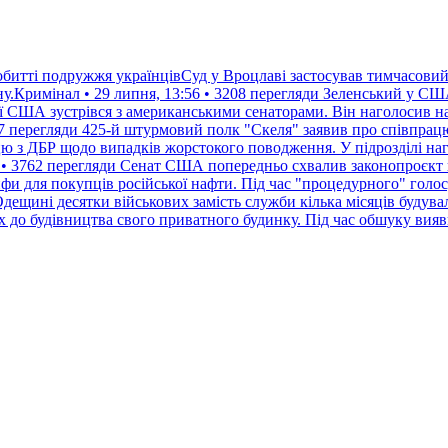
обитті подружжя українцівСуд у Вроцлаві застосував тимчасовий
у.Кримінал • 29 липня, 13:56 • 3208 перегляди
Зеленський у США
 США зустрівся з американськими сенаторами. Він наголосив на
27 перегляди
425-й штурмовий полк "Скеля" заявив про співпрац
 з ДБР щодо випадків жорстокого поводження. У підрозділі наго
 • 3762 перегляди
Сенат США попередньо схвалив законопроєкт п
ифи для покупців російської нафти. Під час "процедурного" голо
дещині десятки військових замість служби кілька місяців будув
их до будівництва свого приватного будинку. Під час обшуку вия