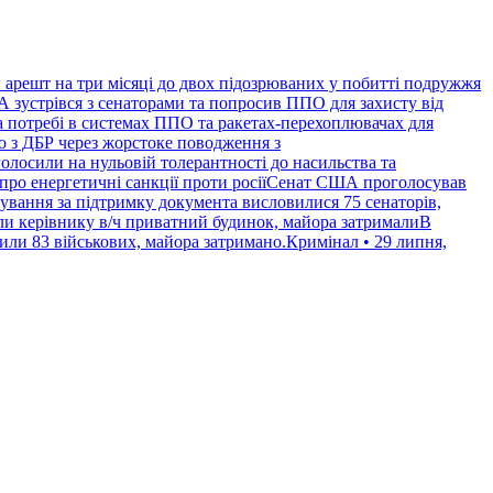
 арешт на три місяці до двох підозрюваних у побитті подружжя
 зустрівся з сенаторами та попросив ППО для захисту від
 потребі в системах ППО та ракетах-перехоплювачах для
ю з ДБР через жорстоке поводження з
лосили на нульовій толерантності до насильства та
ро енергетичні санкції проти росіїСенат США проголосував
сування за підтримку документа висловилися 75 сенаторів,
али керівнику в/ч приватний будинок, майора затрималиВ
вили 83 військових, майора затримано.Кримінал • 29 липня,