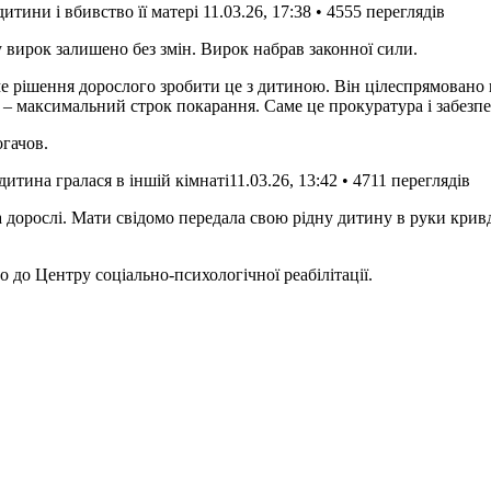
итини і вбивство її матері
11.03.26, 17:38 • 4555 переглядiв
 вирок залишено без змін. Вирок набрав законної сили.
– максимальний строк покарання. Саме це прокуратура і забезп
гачов.
итина гралася в іншій кімнаті
11.03.26, 13:42 • 4711 переглядiв
ва дорослі. Мати свідомо передала свою рідну дитину в руки крив
 до Центру соціально-психологічної реабілітації.