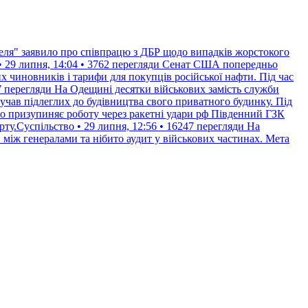
ля" заявило про співпрацю з ДБР щодо випадків жорстокого
 29 липня, 14:04 • 3762 перегляди
Сенат США попередньо
х чиновників і тарифи для покупців російської нафти. Під час
7 перегляди
На Одещині десятки військових замість служби
учав підлеглих до будівництва свого приватного будинку. Під
о призупиняє роботу через ракетні удари рф Південний ГЗК
ту.Суспільство • 29 липня, 12:56 • 16247 перегляди
На
іж генералами та нібито аудит у військових частинах. Мета