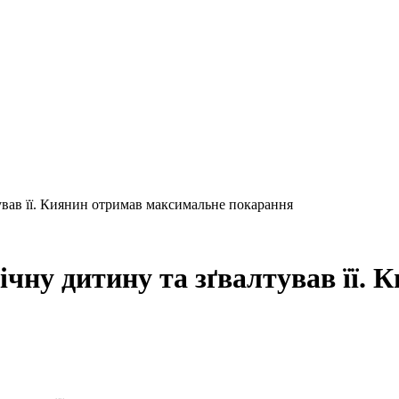
тував її. Киянин отримав максимальне покарання
річну дитину та зґвалтував її