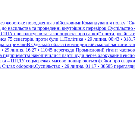
рез жорстоке поводження з військовимиКомандування полку "Ске
 до насильства та проведенні внутрішніх перевірок.Суспільство •
т США проголосував за законопроєкт про санкції проти російськи
я 75 сенаторів, проти були 11Політика • 29 липня, 00:43 • 3181
ора затрималиВ Одеській області командир військової частини зал
• 29 липня, 16:27 • 11045 перегляди
Промисловий гігант частков
 підприємстві накопичилися партії руди через блокування експор
така – ЦПДУ соцмережах масово поширюються фейки про сварки м
 Силах оборони.Суспільство • 29 липня, 01:17 • 38585 перегляди