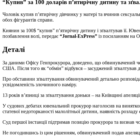
“Купив” за 100 доларів п’ятирічну дитину та зґ
Чоловік купив п’ятирічну дівчинку у матері та вчинив сексуал
обох фігурантів справи.
Киянин за 100$ “купив” п’ятирічну дитину і зґвалтував її. Ювенальні прокурори Офісу Генерального прокурора в Київському апеляційному суді забезпечили максимальне покарання 15 років
позбавлення волі, передає
“Jornal-ExPress”
із посиланням на О
Деталі
За даними Офісу Генпрокурора, доведено, що обвинувачений че
США. Після того як “обмін” відбувся – засуджений зґвалтував 
Про обставини зґвалтування обвинувачений детально розповідав
усвідомленість злочинного наміру.
13 років в’язниці за зґвалтування доньки – на Київщині апеляц
У судових дебатах ювенальний прокурор наголосив на виняткові
статевої недоторканості малолітньої дитини, наявність розлад
Суд першої інстанції підтримав позицію прокурора та визнав ч
Не погодившись із цим рішенням, обвинувачений подав апеляцій