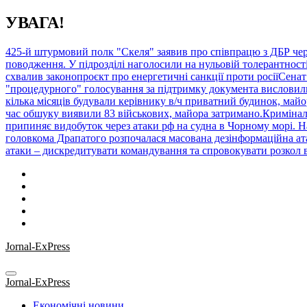
Перейти
УВАГА!
до
контенту
425-й штурмовий полк "Скеля" заявив про співпрацю з ДБР че
поводження. У підрозділі наголосили на нульовій толерантності
схвалив законопроєкт про енергетичні санкції проти росіїСена
"процедурного" голосування за підтримку документа висловилис
кілька місяців будували керівнику в/ч приватний будинок, май
час обшуку виявили 83 військових, майора затримано.Кримінал 
припиняє видобуток через атаки рф на судна в Чорному морі. На
головкома Драпатого розпочалася масована дезінформаційна а
атаки – дискредитувати командування та спровокувати розкол в
Jornal-ExPress
Jornal-ExPress
Економічні новини