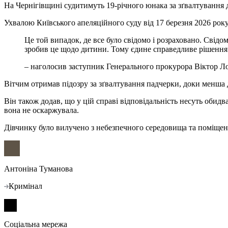
На Чернігівщині судитимуть 19-річного юнака за зґвалтування д
Ухвалою Київського апеляційного суду від 17 березня 2026 року
Це той випадок, де все було свідомо і розраховано. Свідоме рішення дорослого зробити це з дитиною. Він цілеспрямовано шукав можливість вчинити злочин, домовився, заплатив і
зробив це щодо дитини. Тому єдине справедливе рішення 
– наголосив заступник Генерального прокурора Віктор Ло
Вітчим отримав підозру за зґвалтування падчерки, доки менша д
Він також додав, що у цій справі відповідальність несуть обид
вона не оскаржувала.
Дівчинку було вилучено з небезпечного середовища та поміщено
Антоніна Туманова
Кримінал
Соціальна мережа