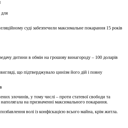
я
 для
редачу дитини в обмін на грошову винагороду – 100 доларів
игляді, що підтверджувало цинізм його дій і повну
iв
них злочинів, у тому числі – проти статевої свободи та
ня наполягала на призначенні максимального покарання.
озбавлення волі із конфіскацією всього майна, крім житла.