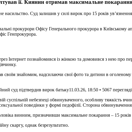
валтував її. Киянин отримав максимальне покаранн
ьне насильство. Суд залишив у силі вирок про 15 років ув’язнення
фіс Генпрокурора.
рез Інтернет познайомився із жінкою та домовився з нею про пе
дівчинку.
 своїм знайомим, надсилаючи свої фото та дитини в оголеному в
ійний суд підтвердив вирок батьку
11.03.26, 18:50 • 5067 перегляд
й суспільній небезпеці обвинуваченого, особливу тяжкість вчине
у сексуальної поведінки у формі педофілії. Сторона обвинувачен
оловіка винним, призначивши максимальне покарання – 15 років п
ну скаргу, однак безрезультатно.