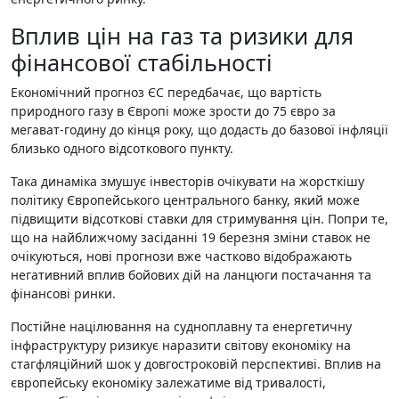
Вплив цін на газ та ризики для
фінансової стабільності
Економічний прогноз ЄС передбачає, що вартість
природного газу в Європі може зрости до 75 євро за
мегават-годину до кінця року, що додасть до базової інфляції
близько одного відсоткового пункту.
Така динаміка змушує інвесторів очікувати на жорсткішу
політику Європейського центрального банку, який може
підвищити відсоткові ставки для стримування цін. Попри те,
що на найближчому засіданні 19 березня зміни ставок не
очікуються, нові прогнози вже частково відображають
негативний вплив бойових дій на ланцюги постачання та
фінансові ринки.
Постійне націлювання на судноплавну та енергетичну
інфраструктуру ризикує наразити світову економіку на
стагфляційний шок у довгостроковій перспективі. Вплив на
європейську економіку залежатиме від тривалості,