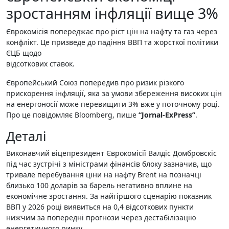
зростанням інфляції вище 3%
Єврокомісія попереджає про ріст цін на нафту та газ через
конфлікт. Це призведе до падіння ВВП та жорсткої політики
ЄЦБ щодо
відсоткових ставок.
Європейський Союз попередив про ризик різкого
прискорення інфляції, яка за умови збереження високих цін
на енергоносії може перевищити 3% вже у поточному році.
Про це повідомляє Bloomberg, пише
“Jornal-ExPress”
.
Деталі
Виконавчий віцепрезидент Єврокомісії Валдіс Домбровскіс
під час зустрічі з міністрами фінансів блоку зазначив, що
тривале перебування ціни на нафту Brent на позначці
близько 100 доларів за барель негативно вплине на
економічне зростання. За найгіршого сценарію показник
ВВП у 2026 році виявиться на 0,4 відсоткових пункти
нижчим за попередні прогнози через дестабілізацію
енергетичного ринку.