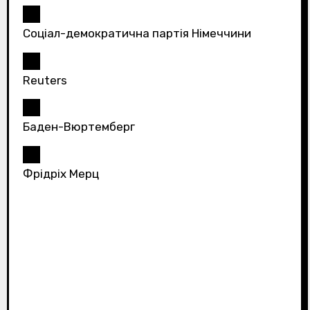
Соціал-демократична партія Німеччини
Reuters
Баден-Вюртемберг
Фрідріх Мерц