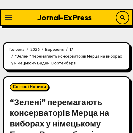
Перейти
до
Jornal-ExPress
контенту
Головна
2026
Березень
17
“Зелені” перемагають консерваторів Мерца на виборах
у німецькому Баден-Вюртемберзі
Світові Новини
“Зелені” перемагають
консерваторів Мерца на
виборах у німецькому