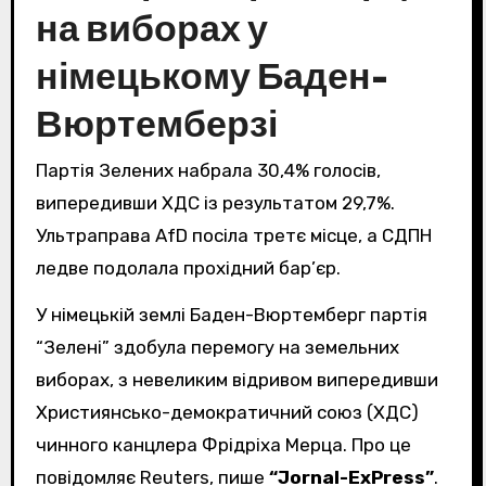
на виборах у
німецькому Баден-
Вюртемберзі
Партія Зелених набрала 30,4% голосів,
випередивши ХДС із результатом 29,7%.
Ультраправа AfD посіла третє місце, а СДПН
ледве подолала прохідний бар’єр.
У німецькій землі Баден-Вюртемберг партія
“Зелені” здобула перемогу на земельних
виборах, з невеликим відривом випередивши
Християнсько-демократичний союз (ХДС)
чинного канцлера Фрідріха Мерца. Про це
повідомляє Reuters, пише
“Jornal-ExPress”
.