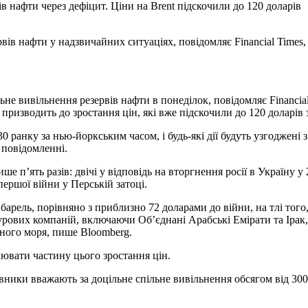
ів нафти через дефіцит. Ціни на Brent підскочили до 120 доларів
рвів нафти у надзвичайних ситуаціях, повідомляє Financial Times
 вивільнення резервів нафти в понеділок, повідомляє Financial Ti
 призводить до зростання цін, які вже підскочили до 120 доларів 
30 ранку за нью-йоркським часом, і будь-які дії будуть узгоджен
 повідомленні.
е п’ять разів: двічі у відповідь на вторгнення росії в Україну 
першої війни у ​​Перській затоці.
а барель, порівняно з приблизно 72 доларами до війни, на тлі то
урових компаній, включаючи Об’єднані Арабські Емірати та Ірак,
оного моря, пише Bloomberg.
ювати частину цього зростання цін.
вники вважають за доцільне спільне вивільнення обсягом від 300 д