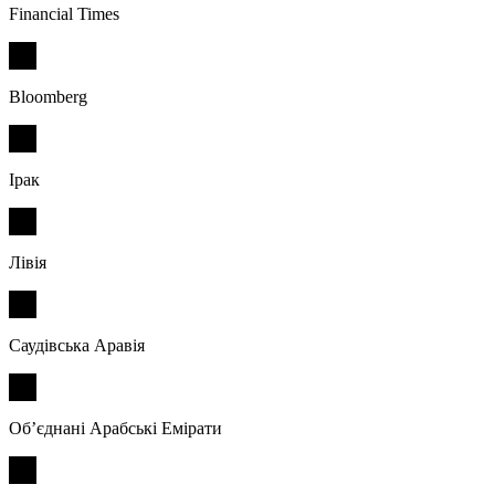
Financial Times
Bloomberg
Ірак
Лівія
Саудівська Аравія
Об’єднані Арабські Емірати