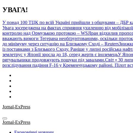
Перейти
УВАГА!
до
контенту
У понад 100 ТЦК по всій Україні прийшли з обшуками – ДБР к
Увага зосереджена на фактах сприяння ухиленню від мобілізаці
контролю над Ормузькою протокою – WSJІран відхилив пропоз
вважають вимоги Тегерана необґрунтованими, оскільки протока
до мінімуму через ситуацію на Близькому Сході – ReutersЗнижки 
із поставками з Близького Сходу. Раніше у липні російська нафт
землетрус у Японії зросла до 18, серед жертв є іноземецьУ Япо
рятувальники продовжують пошуки під завалами.Світ • 30 липня
розслідування падіння F-16 у Кременчуцькому районі. Пілот вст
Jornal-ExPress
Jornal-ExPress
Економічні новини