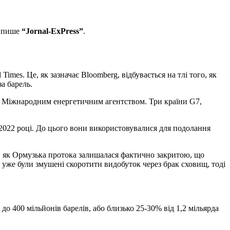
, пише
“Jornal-ExPress”
.
mes. Це, як зазначає Bloomberg, відбувається на тлі того, як
за барель.
і з Міжнародним енергетичним агентством. Три країни G7,
у 2022 році. До цього вони використовувалися для подолання
го, як Ормузька протока залишалася фактично закритою, що
 уже були змушені скоротити видобуток через брак сховищ, тоді
о 400 мільйонів барелів, або близько 25-30% від 1,2 мільярда