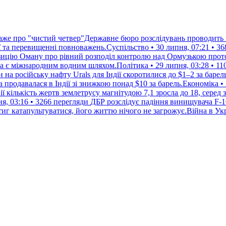
аже про "чистий четвер"Державне бюро розслідувань проводить 
ї та перевищенні повноважень.Суспільство • 30 липня, 07:21 • 36
ицію Оману про рівний розподіл контролю над Ормузькою прот
 є міжнародним водним шляхом.Політика • 29 липня, 03:28 • 11
на російську нафту Urals для Індії скоротилися до $1–2 за барел
а продавалася в Індії зі знижкою понад $10 за барель.Економіка •
нії кількість жертв землетрусу магнітудою 7,1 зросла до 18, сер
, 03:16 • 3266 перегляди
ДБР розслідує падіння винищувача F-
иг катапультуватися, його життю нічого не загрожує.Війна в Укра