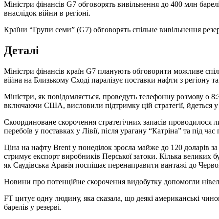
Міністри фінансів G7 обговорять вивільнення до 400 млн барел
внаслідок війни в регіоні.
Країни “Групи семи” (G7) обговорять спільне вивільнення резе
Деталі
Міністри фінансів країн G7 планують обговорити можливе спільне
війна на Близькому Сході паралізує поставки нафти з регіону та
Міністри, як повідомляється, проведуть телефонну розмову о 8:
включаючи США, висловили підтримку цій стратегії, йдеться у
Скоординоване скорочення стратегічних запасів проводилося лиш
перебоїв у поставках у Лівії, після урагану “Катріна” та під час 
Ціна на нафту Brent у понеділок зросла майже до 120 доларів з
стримує експорт виробників Перської затоки. Кілька великих б
як Саудівська Аравія поспішає перенаправити вантажі до Черв
Новини про потенційне скорочення видобутку допомогли нівел
FT цитує одну людину, яка сказала, що деякі американські чино
барелів у резерві.