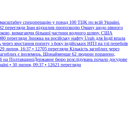
масштабну спецоперацію у понад 100 ТЦК по всій Україні.
82 перегляди
Іран відхилив пропозицію Оману щодо рівного
окою, вимагаючи більшої частини водного шляху. США
080 перегляди
Знижка на російську нафту Urals для Індії впала
ь через зростання попиту з боку індійських НПЗ на тлі перебоїв
 29 липня, 16:37 • 12705 перегляди
Кількість загиблих через
ед загиблих є іноземець. Щонайменше 62 людини поранено,
16 на ПолтавщиніДержавне бюро розслідувань почало досудове
їні • 30 липня, 09:37 • 12621 перегляди