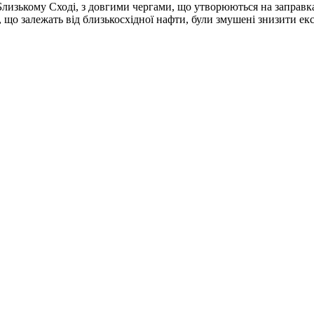
Близькому Сході, з довгими чергами, що утворюються на заправка
в, що залежать від близькосхідної нафти, були змушені знизити е