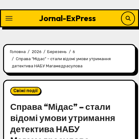
Перейти
до
Jornal-ExPress
контенту
Головна
2026
Березень
6
Справа “Мідас” – стали відомі умови утримання
детектива НАБУ Магамедрасулова
Свіжі події
Справа “Мідас” – стали
відомі умови утримання
детектива НАБУ