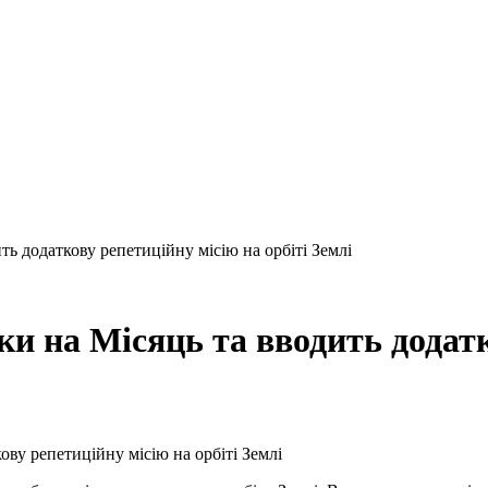
ь додаткову репетиційну місію на орбіті Землі
и на Місяць та вводить додатк