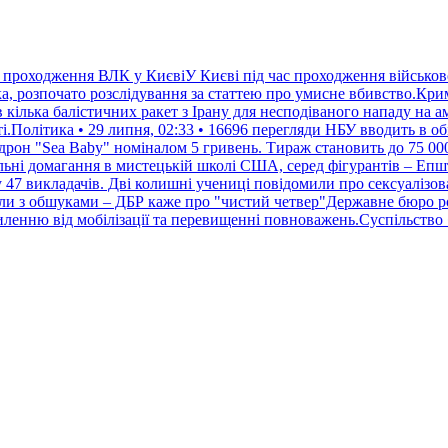
с проходження ВЛК у КиєвіУ Києві під час проходження військово
а, розпочато розслідування за статтею про умисне вбивство.Крим
ілька балістичних ракет з Ірану для несподіваного нападу на ам
і.Політика • 29 липня, 02:33 • 16696 перегляди
НБУ вводить в об
рон "Sea Baby" номіналом 5 гривень. Тираж становить до 75 000 
льні домагання в мистецькій школі США, серед фігурантів – Еп
у 47 викладачів. Дві колишні учениці повідомили про сексуалізо
ли з обшуками – ДБР каже про "чистий четвер"Державне бюро р
ленню від мобілізації та перевищенні повноважень.Суспільство •