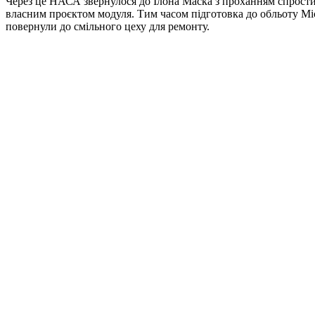
Через це НАСА звернулося до Ілона Маска з проханням спрости
власним проєктом модуля. Тим часом підготовка до обльоту Міся
повернули до смільного цеху для ремонту.