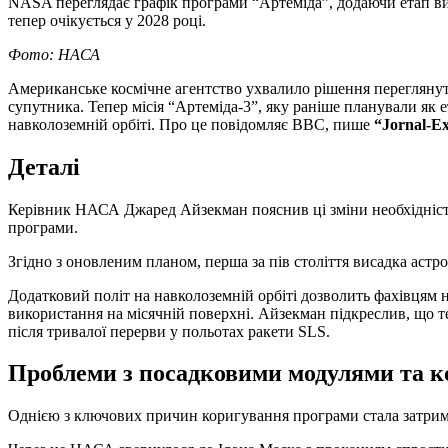
NASA переглядає графік програми “Артеміда”, додаючи етап ви
тепер очікується у 2028 році.
Фото: НАСА
Американське космічне агентство ухвалило рішення переглянути графік та цілі програми “Артеміда”, додавши етап випробувань інтегрованих систем поблизу Землі перед польотом до
супутника. Тепер місія “Артеміда-3”, яку раніше планували як 
навколоземній орбіті. Про це повідомляє BBC, пише
“Jornal-E
Деталі
Керівник НАСА Джаред Айзекман пояснив ці зміни необхідністю 
програми.
Згідно з оновленим планом, перша за пів століття висадка астро
Додатковий політ на навколоземній орбіті дозволить фахівцям 
використання на місячній поверхні. Айзекман підкреслив, що 
після тривалої перерви у польотах ракети SLS.
Проблеми з посадковими модулями та кон
Однією з ключових причин коригування програми стала затримка