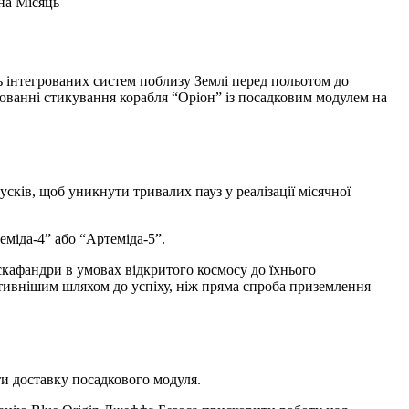
на Місяць
ацюванні стикування корабля “Оріон” із посадковим модулем на
ків, щоб уникнути тривалих пауз у реалізації місячної
еміда-4” або “Артеміда-5”.
скафандри в умовах відкритого космосу до їхнього
ктивнішим шляхом до успіху, ніж пряма спроба приземлення
ти доставку посадкового модуля.