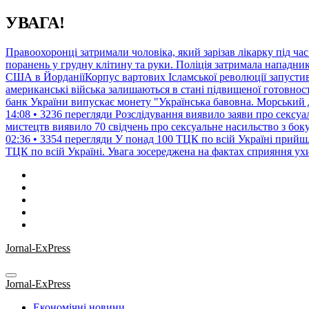
Перейти
УВАГА!
до
контенту
Правоохоронці затримали чоловіка, який зарізав лікарку під ча
поранень у грудну клітину та руки. Поліція затримала нападник
США в ЙорданіїКорпус вартових Ісламської революції запустив к
американські війська залишаються в стані підвищеної готовност
банк України випускає монету "Українська бавовна. Морський д
14:08 • 3236 перегляди
Розслідування виявило заяви про сексуа
мистецтв виявило 70 свідчень про сексуальне насильство з бок
02:36 • 3354 перегляди
У понад 100 ТЦК по всій Україні прийш
ТЦК по всій Україні. Увага зосереджена на фактах сприяння ухи
Jornal-ExPress
Jornal-ExPress
Економічні новини