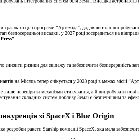
пробувань інтегрованих систем біля Землі. Висадка астронавтів 
етап безпосередньої висадки, у 2027 році зосередиться на відпр
xPress”
.
знизити ризики для екіпажу та забезпечити безперервність запус
навтів на Місяць тепер очікується у 2028 році в межах місій “Арт
не лише перевірити механізми стикування, а й випробувати нові 
тестування складних систем поблизу Землі є безпечнішим та ефе
куренція зі SpaceX і Blue Origin
 розробки ракети Starship компанії SpaceX, яка мала забезпечи