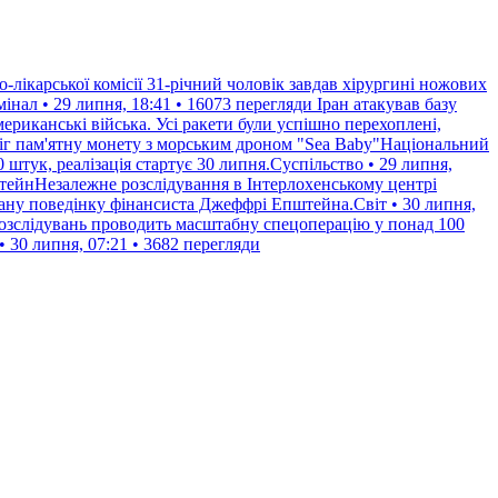
-лікарської комісії 31-річний чоловік завдав хірургині ножових
інал • 29 липня, 18:41 • 16073 перегляди
Іран атакував базу
ериканські війська. Усі ракети були успішно перехоплені,
іг пам'ятну монету з морським дроном "Sea Baby"Національний
штук, реалізація стартує 30 липня.Суспільство • 29 липня,
штейнНезалежне розслідування в Інтерлохенському центрі
вану поведінку фінансиста Джеффрі Епштейна.Світ • 30 липня,
озслідувань проводить масштабну спецоперацію у понад 100
 30 липня, 07:21 • 3682 перегляди