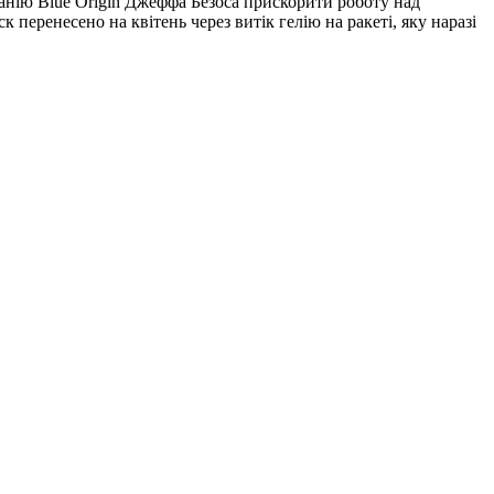
анію Blue Origin Джеффа Безоса прискорити роботу над
перенесено на квітень через витік гелію на ракеті, яку наразі