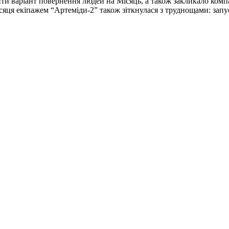
ти варіант повернення людей на Місяць, а також закликало комп
ця екіпажем “Артеміди-2” також зіткнулася з труднощами: запуск 