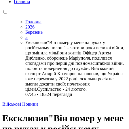
Головна
Головна
2026
Березень
3
Ексклюзив"Він помер у мене на руках у
російському полоні" – чотири роки великої війни,
що змінила мільйони життів Офіцер Артем
Дибленко, оборонець Маріуполя, поділився
спогадами про перші дні повномасштабної війни,
полон та повернення до служби. Військовий
експерт Андрій Крамаров наголосив, що Україна
вже перемогла у 2022 році, оскільки росія не
змогла досягти своїх початкових
цілей.Суспільство • 24 лютого,
07:45 • 18324 перегляди
Військові Новини
Ексклюзив"Він помер у мене
на руках у російському