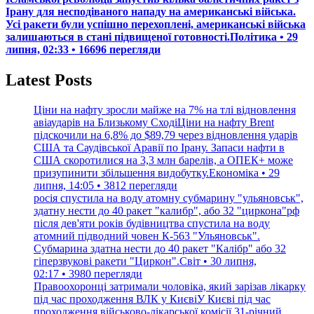
Ірану для несподіваного нападу на американські війська.
Усі ракети були успішно перехоплені, американські війська
залишаються в стані підвищеної готовності.Політика • 29
липня, 02:33 • 16696 перегляди
Latest Posts
Ціни на нафту зросли майже на 7% на тлі відновлення
авіаударів на Близькому СходіЦіни на нафту Brent
підскочили на 6,8% до $89,79 через відновлення ударів
США та Саудівської Аравії по Ірану. Запаси нафти в
США скоротилися на 3,3 млн барелів, а ОПЕК+ може
призупинити збільшення видобутку.Економіка • 29
липня, 14:05 • 3812 перегляди
росія спустила на воду атомну субмарину "ульяновськ",
здатну нести до 40 ракет "калибр", або 32 "циркона"рф
після дев'яти років будівництва спустила на воду
атомний підводний човен К-563 "Ульяновськ".
Субмарина здатна нести до 40 ракет "Калібр" або 32
гіперзвукові ракети "Циркон".Світ • 30 липня,
02:17 • 3980 перегляди
Правоохоронці затримали чоловіка, який зарізав лікарку
під час проходження ВЛК у КиєвіУ Києві під час
проходження військово-лікарської комісії 31-річний