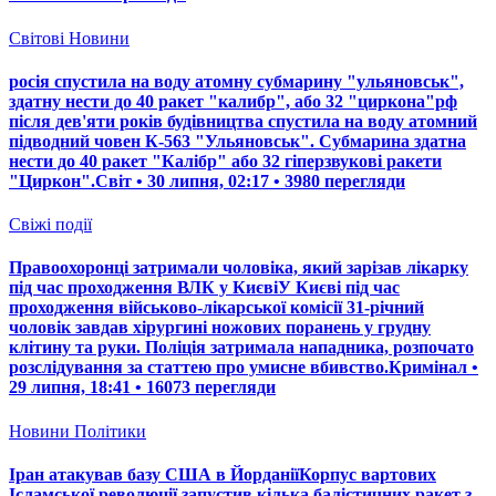
Світові Новини
росія спустила на воду атомну субмарину "ульяновськ",
здатну нести до 40 ракет "калибр", або 32 "циркона"рф
після дев'яти років будівництва спустила на воду атомний
підводний човен К-563 "Ульяновськ". Субмарина здатна
нести до 40 ракет "Калібр" або 32 гіперзвукові ракети
"Циркон".Світ • 30 липня, 02:17 • 3980 перегляди
Свіжі події
Правоохоронці затримали чоловіка, який зарізав лікарку
під час проходження ВЛК у КиєвіУ Києві під час
проходження військово-лікарської комісії 31-річний
чоловік завдав хірургині ножових поранень у грудну
клітину та руки. Поліція затримала нападника, розпочато
розслідування за статтею про умисне вбивство.Кримінал •
29 липня, 18:41 • 16073 перегляди
Новини Політики
Іран атакував базу США в ЙорданіїКорпус вартових
Ісламської революції запустив кілька балістичних ракет з