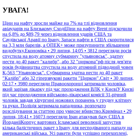
Перейти
УВАГА!
до
контенту
Ціни на нафту зросли майже на 7% на тлі відновлення
авіаударів на Близькому СходіЦіни на нафту Brent підскочили
на 6,8% до $89,79 через відновлення ударів США та
Саудівської Аравії по Ірану. Запаси нафти в США скоротилися
на 3,3 млн барелів, а ОПЕК+ може призупинити збільшення
видобутку.Економіка • 29 липня, 14:05 • 3812 перегляди
росія
спустила на воду атомну субмарину "ульяновськ", здатну
нести до 40 ракет "калибр", або 32 "циркона"рф після дев'яти
років будівництва спустила на воду атомний підводний човен
К-563 "Ульяновськ". Субмарина здатна нести до 40 ракет
"Калібр" або 32 гіперзвукові ракети "Циркон".Світ • 30 липня,
02:17 • 3980 перегляди
Правоохоронці затримали чоловіка,
який зарізав лікарку під час проходження ВЛК у КиєвіУ Києві
під час проходження військово-лікарської комісії 31-річний
чоловік завдав хірургині ножових поранень у грудну клітину
та руки. Поліція затримала нападника, розпочато
розслідування за статтею про умисне вбивство.Кримінал • 29
липня, 18:41 • 16073 перегляди
Іран атакував базу США в
ЙорданіїКорпус вартових Ісламської революції запустив
кілька балістичних ракет з Ірану для несподіваного нападу на
американські війська. Усі ракети були успішно перехоплені,