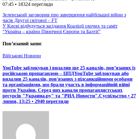
07:45 • 18324 перегляди
Навігація
Зеленський заговорив про завершення найбільшої війни з
часів Другої світової – FT
записів
У Києві відбудуться засідання Коаліції охочих та саміт
“Україна – країни Північної Європи та Балтії”
Пов’язаний запис
Військові Новини
YouTube заблокував і видалив ще 25 каналів, пов’язаних із
російською пропагандою – ЦПДYouTube заблокував або
видалив 25 каналів, пов'язаних з підсанкційними особами
та організаціями, що брали участь в інформаційній війні
проти України. Серед них канали пропагандистських
ресурсів "Украина.ру" та "РИА Новости".Суспільство • 27
липня, 13:25 • 2940 перегляди