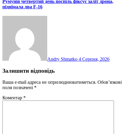
Румунія четвертий день поспіль фіксує заліт дрона,
піднімала два F-16
Andry Shmatko
4 Серпня, 2026
Залишити відповідь
Ваша e-mail адреса не оприлюднюватиметься.
Обов’язкові
поля позначені
*
Коментар
*