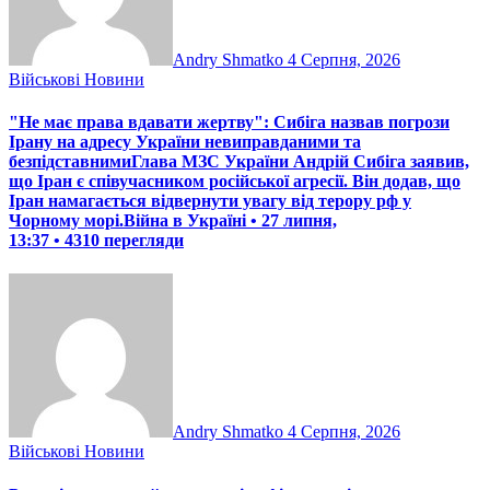
Andry Shmatko
4 Серпня, 2026
Військові Новини
"Не має права вдавати жертву": Сибіга назвав погрози
Ірану на адресу України невиправданими та
безпідставнимиГлава МЗС України Андрій Сибіга заявив,
що Іран є співучасником російської агресії. Він додав, що
Іран намагається відвернути увагу від терору рф у
Чорному морі.Війна в Україні • 27 липня,
13:37 • 4310 перегляди
Andry Shmatko
4 Серпня, 2026
Військові Новини