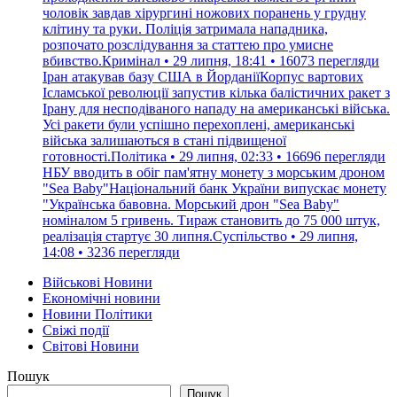
чоловік завдав хірургині ножових поранень у грудну
клітину та руки. Поліція затримала нападника,
розпочато розслідування за статтею про умисне
вбивство.Кримінал • 29 липня, 18:41 • 16073 перегляди
Іран атакував базу США в ЙорданіїКорпус вартових
Ісламської революції запустив кілька балістичних ракет з
Ірану для несподіваного нападу на американські війська.
Усі ракети були успішно перехоплені, американські
війська залишаються в стані підвищеної
готовності.Політика • 29 липня, 02:33 • 16696 перегляди
НБУ вводить в обіг пам'ятну монету з морським дроном
"Sea Baby"Національний банк України випускає монету
"Українська бавовна. Морський дрон "Sea Baby"
номіналом 5 гривень. Тираж становить до 75 000 штук,
реалізація стартує 30 липня.Суспільство • 29 липня,
14:08 • 3236 перегляди
Військові Новини
Економічні новини
Новини Політики
Свіжі події
Світові Новини
Пошук
Пошук