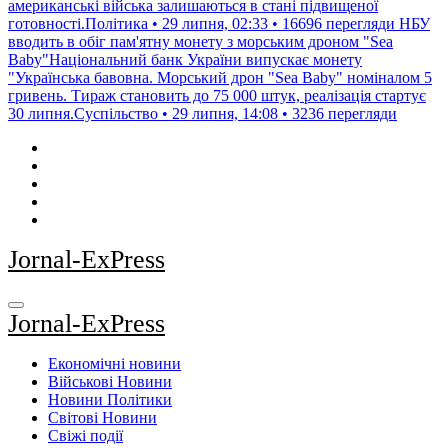
американські війська залишаються в стані підвищеної
готовності.Політика • 29 липня, 02:33 • 16696 перегляди
НБУ
вводить в обіг пам'ятну монету з морським дроном "Sea
Baby"Національний банк України випускає монету
"Українська бавовна. Морський дрон "Sea Baby" номіналом 5
гривень. Тираж становить до 75 000 штук, реалізація стартує
30 липня.Суспільство • 29 липня, 14:08 • 3236 перегляди
Jornal-ExPress
Jornal-ExPress
Економічні новини
Військові Новини
Новини Політики
Світові Новини
Свіжі події