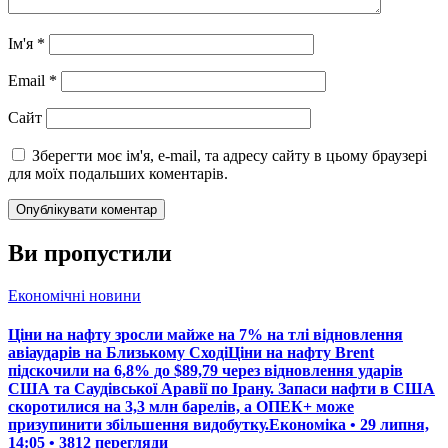
Ім'я
*
Email
*
Сайт
Зберегти моє ім'я, e-mail, та адресу сайту в цьому браузері
для моїх подальших коментарів.
Ви пропустили
Економічні новини
Ціни на нафту зросли майже на 7% на тлі відновлення
авіаударів на Близькому СходіЦіни на нафту Brent
підскочили на 6,8% до $89,79 через відновлення ударів
США та Саудівської Аравії по Ірану. Запаси нафти в США
скоротилися на 3,3 млн барелів, а ОПЕК+ може
призупинити збільшення видобутку.Економіка • 29 липня,
14:05 • 3812 перегляди