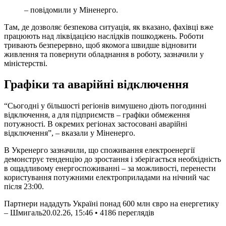
– повідомили у Міненерго.
Там, де дозволяє безпекова ситуація, як вказано, фахівці вже
працюють над ліквідацією наслідків пошкоджень. Роботи
тривають безперервно, щоб якомога швидше відновити
живлення та повернути обладнання в роботу, зазначили у
міністерстві.
Графіки та аварійні відключення
“Сьогодні у більшості регіонів вимушено діють погодинні
відключення, а для підприємств – графіки обмеження
потужності. В окремих регіонах застосовані аварійні
відключення”, – вказали у Міненерго.
В Укренерго зазначили, що споживання електроенергії
демонструє тенденцію до зростання і зберігається необхідність
в ощадливому енергоспоживанні – за можливості, перенести
користування потужними електроприладами на нічний час
після 23:00.
Партнери нададуть Україні понад 600 млн євро на енергетику
– Шмигаль
20.02.26, 15:46 • 4186 переглядiв