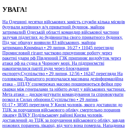
Перейти
УВАГА!
до
контенту
На Одещині десятки військових замість служби кілька місяців
будували керівнику в/ч приватний будинок, майора
затрималиВ Одеській області командир військової частини
залучав підлеглих до будівництва свого приватного будинку.
Під час обшуку виявили 83 військових, майора
затримано.Кримінал • 29 липня, 16:27 • 11045 перегляди
Промисловий гігант частково призупиняє роботу через
ракетні удари рф Південний ГЗК припиняє видобуток через
атаки рф на судна в Чорному морі. На підприємстві
накопичилися партії руди через блокування
експорту.Суспільство • 29 липня, 12:56 • 16247 перегляди
На
головкома Драпатого розпочалася масована дезінформаційна
атака – ЦПДУ соцмережах масово поширюються фейки про
сварки між генералами та нібито аудит у військових частинах.
Мета атаки – дискредитувати командування та спровокувати
розкол в Силах оборони.Суспільство • 29 липня,
01:17 • 38585 перегляди
У Києві чоловік, якого доставили до
ТЦК за порушення військового обліку, смертельно поранив
лікарку ВЛКУ Подільському районі Києва чоловік,
доставлений до ТЦК за порушення військового обліку, завдав
ножових поранень лікарці, від чого вона померла. Нападника