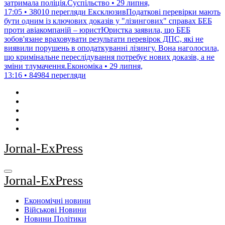
затримала поліція.Суспільство • 29 липня,
17:05 • 38010 перегляди
ЕксклюзивПодаткові перевірки мають
бути одним із ключових доказів у "лізингових" справах БЕБ
проти авіакомпаній – юристЮристка заявила, що БЕБ
зобов'язане враховувати результати перевірок ДПС, які не
виявили порушень в оподаткуванні лізингу. Вона наголосила,
що кримінальне переслідування потребує нових доказів, а не
зміни тлумачення.Економіка • 29 липня,
13:16 • 84984 перегляди
Jornal-ExPress
Jornal-ExPress
Економічні новини
Військові Новини
Новини Політики