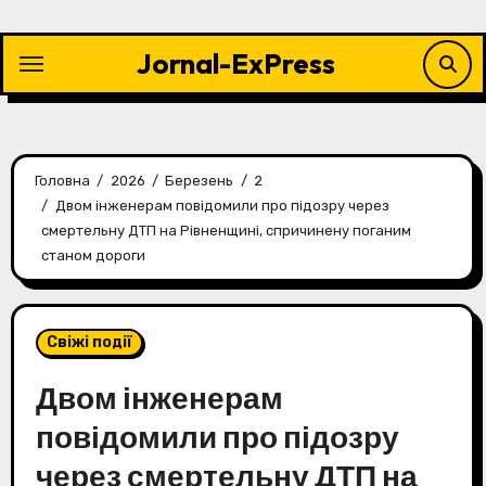
Перейти
до
Jornal-ExPress
контенту
Головна
2026
Березень
2
Двом інженерам повідомили про підозру через
смертельну ДТП на Рівненщині, спричинену поганим
станом дороги
Свіжі події
Двом інженерам
повідомили про підозру
через смертельну ДТП на