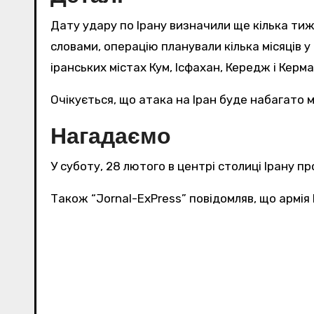
Дату удару по Ірану визначили ще кілька тиж
словами, операцію планували кілька місяців у
іранських містах Кум, Ісфахан, Кередж і Керм
Очікується, що атака на Іран буде набагато 
Нагадаємо
У суботу, 28 лютого в центрі столиці Ірану п
Також “Jornal-ExPress” повідомляв, що армія 