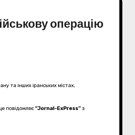
військову операцію
ану та інших іранських містах,
 це повідомляє
“Jornal-ExPress”
з