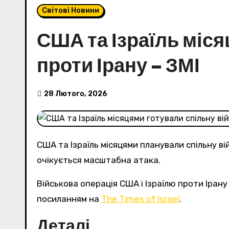
Світові Новини
США та Ізраїль міся
проти Ірану – ЗМІ
28 Лютого, 2026
США та Ізраїль місяцями планували спільну в
очікується масштабна атака.
Військова операція США і Ізраїлю проти Іран
посиланням на
The Times of Israel
.
Деталі