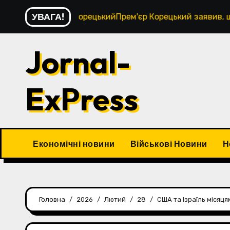
Перейти
УВАГА!
і 24/7 – КорецькийПрем'єр Корецький заявив, що робота 
до
контенту
Jornal-
ExPress
Економічні новини
Військові Новини
Н
Головна
2026
Лютий
28
США та Ізраїль місяця