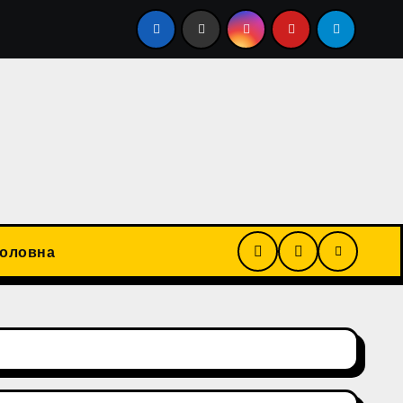
рноморський басейн є зоною найвищої небезпеки, що загро
Головна