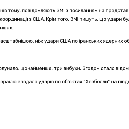
нів тому, повідомляють ЗМІ з посиланням на представн
 координації з США. Крім того, ЗМІ пишуть, що удари б
аншах.
масштабнішою, ніж удари США по іранських ядерних об’
ролунало, щонайменше, три вибухи. Згодом стало відомо
Ізраїлю завдала ударів по об’єктах “Хезболли” на півдн