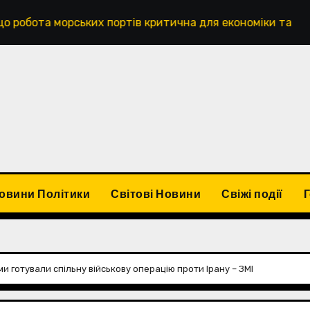
морських портів критична для економіки та експорту. Чо
овини Політики
Світові Новини
Свіжі події
ми готували спільну військову операцію проти Ірану – ЗМІ