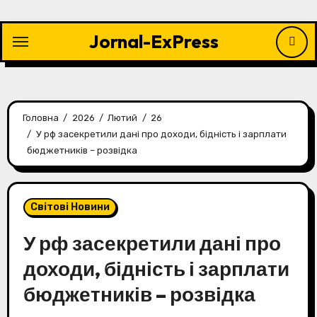
Перейти
до
Jornal-ExPress
контенту
Головна
2026
Лютий
26
У рф засекретили дані про доходи, бідність і зарплати
бюджетників – розвідка
Світові Новини
У рф засекретили дані про
доходи, бідність і зарплати
бюджетників – розвідка