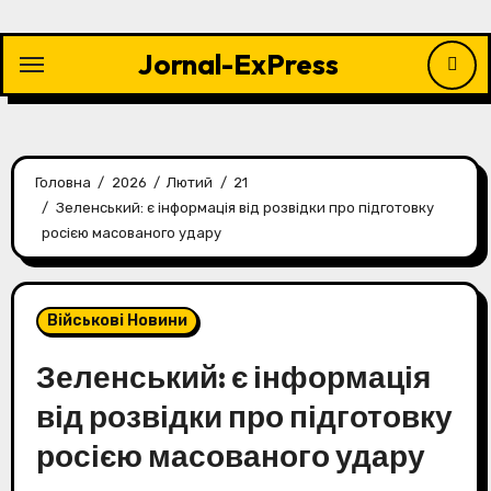
Перейти
до
Jornal-ExPress
контенту
Головна
2026
Лютий
21
Зеленський: є інформація від розвідки про підготовку
росією масованого удару
Військові Новини
Зеленський: є інформація
від розвідки про підготовку
росією масованого удару