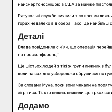
найсмертоноснішою в США за майже півстолі
Рятувальні служби виявили тіла восьми лижників, що зійшли з траси, і продовжують пошуки ще одного зниклого безвісти після сходу лавини в
горах недалеко від озера Тахо. Це найбільш
Деталі
Влада повідомила сім’ям, що операція перейш
на пресконференції.
Ще шістьох людей з тієї ж групи лижників бу
коли на західне узбережжя обрушився поту
За словами Муна, поки вони чекали на поряту
зігрітися. Ті, хто вижив, виявили ще трьох за
Додамо