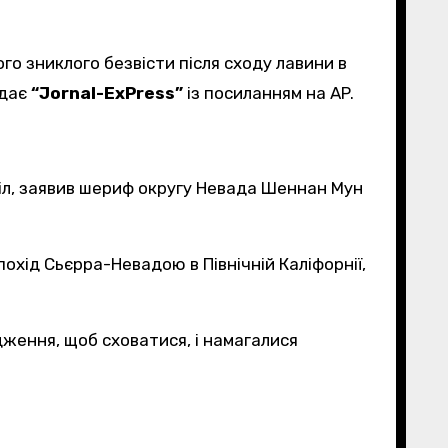
едає
“Jornal-ExPress”
із посиланням на AP.
тіл, заявив шериф округу Невада Шеннан Мун
охід Сьєрра-Невадою в Північній Каліфорнії,
дження, щоб сховатися, і намагалися