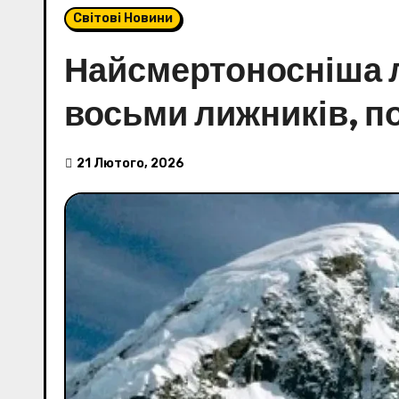
Світові Новини
Найсмертоносніша л
восьми лижників, п
21 Лютого, 2026