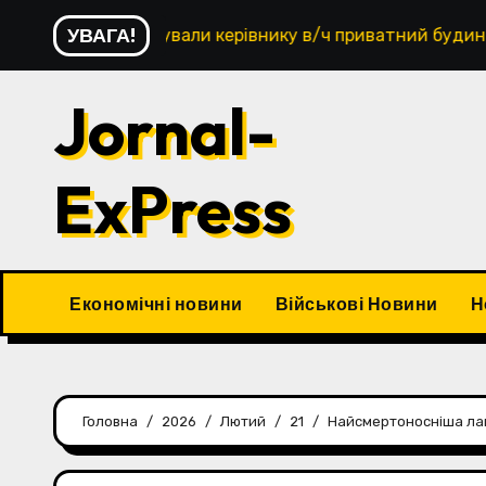
Перейти
УВАГА!
в будували керівнику в/ч приватний будинок, майора зат
до
контенту
Jornal-
ExPress
Економічні новини
Військові Новини
Н
Головна
2026
Лютий
21
Найсмертоносніша лав