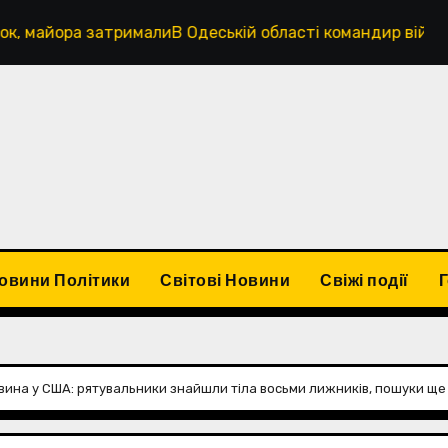
рималиВ Одеській області командир військової частини з
овини Політики
Світові Новини
Свіжі події
ина у США: рятувальники знайшли тіла восьми лижників, пошуки ще