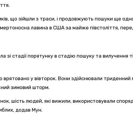
ття.
 смертоносна лавина в США за майже півстоліття, пер
ла зі стадії порятунку в стадію пошуку та вилучення 
ло врятовано у вівторок. Вони здійснювали триденний п
жний зимовий шторм.
нок, шість людей, які вижили, використовували споря
гиблих, додав Мун.