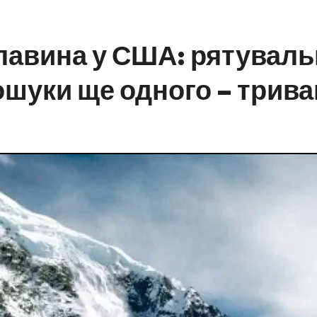
авина у США: рятуваль
ошуки ще одного – трив