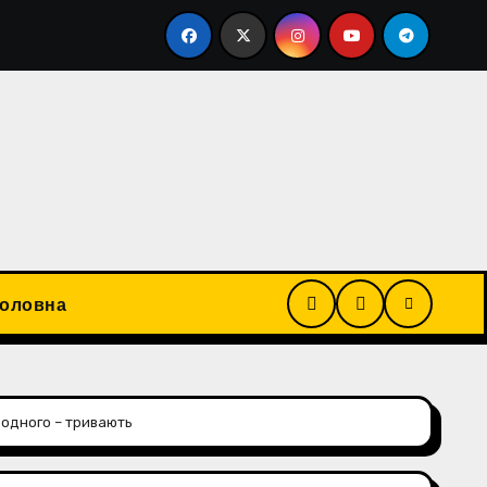
алучав підлеглих до будівництва свого приватного будин
Головна
 одного – тривають